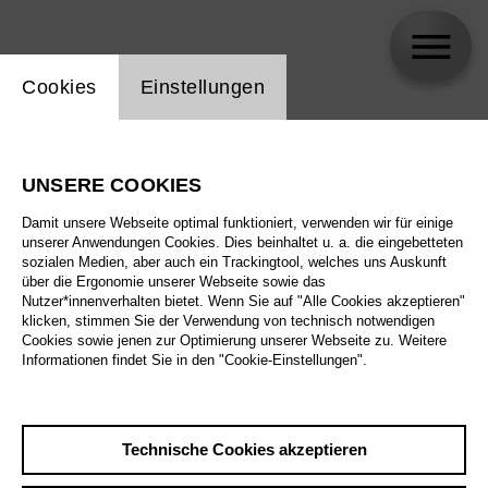
Einstellung Website Cookie
Cookies
Einstellungen
skip_calendar_timeline
Suche
UNSERE COOKIES
Alle Sparten
Damit unsere Webseite optimal funktioniert, verwenden wir für einige
Alle Spielstätten
unserer Anwendungen Cookies. Dies beinhaltet u. a. die eingebetteten
sozialen Medien, aber auch ein Trackingtool, welches uns Auskunft
über die Ergonomie unserer Webseite sowie das
Alle Merkmale
Nutzer*innenverhalten bietet. Wenn Sie auf "Alle Cookies akzeptieren"
klicken, stimmen Sie der Verwendung von technisch notwendigen
Cookies sowie jenen zur Optimierung unserer Webseite zu. Weitere
Informationen findet Sie in den "Cookie-Einstellungen".
August 2026
Technische Cookies akzeptieren
Sa
29.8.