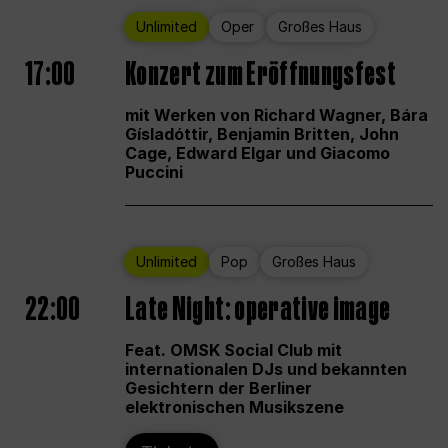
Unlimited
Oper
Großes Haus
17:00
Konzert zum Eröffnungsfest
mit Werken von Richard Wagner, Bára
Gísladóttir, Benjamin Britten, John
Cage, Edward Elgar und Giacomo
Puccini
Unlimited
Pop
Großes Haus
22:00
Late Night: operative image
Feat. OMSK Social Club mit
internationalen DJs und bekannten
Gesichtern der Berliner
elektronischen Musikszene