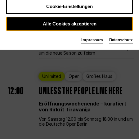
Cookie-Einstellungen
Ballett
Großes Haus
Staatsballett Berlin
Alle Cookies akzeptieren
12:00
Eröffnungswochenende
Impressum
Datenschutz
Die Deutsche Oper Berlin öffnet ihre Pforten,
um die neue Saison zu feiern
Unlimited
Oper
Großes Haus
12:00
UNLESS THE PEOPLE LIVE HERE
Eröffnungswochenende – kuratiert
von Rirkrit Tiravanija
Von Samstag 12.00 bis Sonntag 18.00 in und um
die Deutsche Oper Berlin