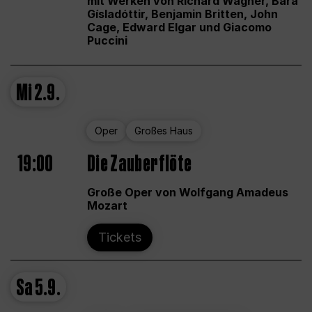
mit Werken von Richard Wagner, Bára
Gísladóttir, Benjamin Britten, John
Cage, Edward Elgar und Giacomo
Puccini
Mi
2.9.
Oper
Großes Haus
19:00
Die Zauberflöte
Große Oper von Wolfgang Amadeus
Mozart
Tickets
Sa
5.9.