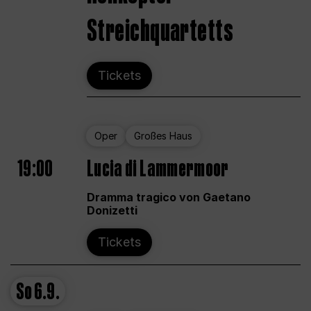
Streichquartetts
Tickets
Oper
Großes Haus
19:00
Lucia di Lammermoor
Dramma tragico von Gaetano
Donizetti
Tickets
So
6.9.