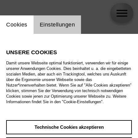
Einstellung Website Cookie
Cookies
Einstellungen
skip_calendar_timeline
Suche
UNSERE COOKIES
Alle Sparten
Damit unsere Webseite optimal funktioniert, verwenden wir für einige
Alle Spielstätten
unserer Anwendungen Cookies. Dies beinhaltet u. a. die eingebetteten
sozialen Medien, aber auch ein Trackingtool, welches uns Auskunft
über die Ergonomie unserer Webseite sowie das
Alle Merkmale
Nutzer*innenverhalten bietet. Wenn Sie auf "Alle Cookies akzeptieren"
klicken, stimmen Sie der Verwendung von technisch notwendigen
Cookies sowie jenen zur Optimierung unserer Webseite zu. Weitere
Informationen findet Sie in den "Cookie-Einstellungen".
August 2026
Technische Cookies akzeptieren
Sa
29.8.