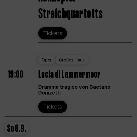
Streichquartetts
Tickets
Oper
Großes Haus
19:00
Lucia di Lammermoor
Dramma tragico von Gaetano
Donizetti
Tickets
So
6.9.