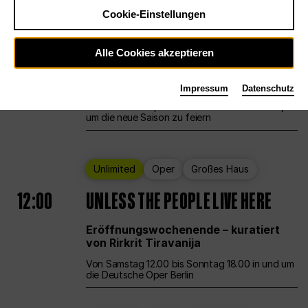
Cookie-Einstellungen
Ballett
Großes Haus
Staatsballett Berlin
Alle Cookies akzeptieren
12:00
Eröffnungswochenende
Impressum
Datenschutz
Die Deutsche Oper Berlin öffnet ihre Pforten,
um die neue Saison zu feiern
Unlimited
Oper
Großes Haus
12:00
UNLESS THE PEOPLE LIVE HERE
Eröffnungswochenende – kuratiert
von Rirkrit Tiravanija
Von Samstag 12.00 bis Sonntag 18.00 in und um
die Deutsche Oper Berlin