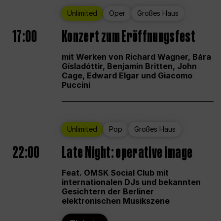
Unlimited
Oper
Großes Haus
17:00
Konzert zum Eröffnungsfest
mit Werken von Richard Wagner, Bára
Gísladóttir, Benjamin Britten, John
Cage, Edward Elgar und Giacomo
Puccini
Unlimited
Pop
Großes Haus
22:00
Late Night: operative image
Feat. OMSK Social Club mit
internationalen DJs und bekannten
Gesichtern der Berliner
elektronischen Musikszene