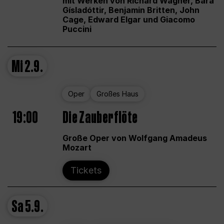
mit Werken von Richard Wagner, Bára
Gísladóttir, Benjamin Britten, John
Cage, Edward Elgar und Giacomo
Puccini
Mi
2.9.
Oper
Großes Haus
19:00
Die Zauberflöte
Große Oper von Wolfgang Amadeus
Mozart
Tickets
Sa
5.9.