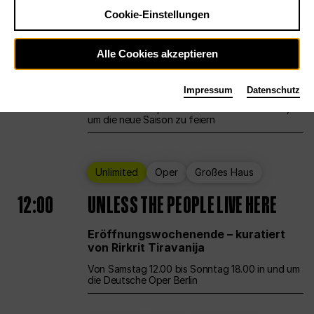
Cookie-Einstellungen
Ballett
Großes Haus
Staatsballett Berlin
Alle Cookies akzeptieren
12:00
Eröffnungswochenende
Impressum
Datenschutz
Die Deutsche Oper Berlin öffnet ihre Pforten,
um die neue Saison zu feiern
Unlimited
Oper
Großes Haus
12:00
UNLESS THE PEOPLE LIVE HERE
Eröffnungswochenende – kuratiert
von Rirkrit Tiravanija
Von Samstag 12.00 bis Sonntag 18.00 in und um
die Deutsche Oper Berlin