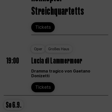
Streichquartetts
Tickets
Oper
Großes Haus
19:00
Lucia di Lammermoor
Dramma tragico von Gaetano
Donizetti
Tickets
So
6.9.