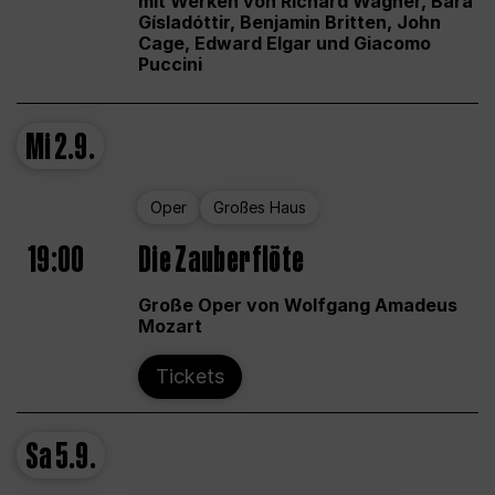
mit Werken von Richard Wagner, Bára
Gísladóttir, Benjamin Britten, John
Cage, Edward Elgar und Giacomo
Puccini
Mi
2.9.
Oper
Großes Haus
19:00
Die Zauberflöte
Große Oper von Wolfgang Amadeus
Mozart
Tickets
Sa
5.9.