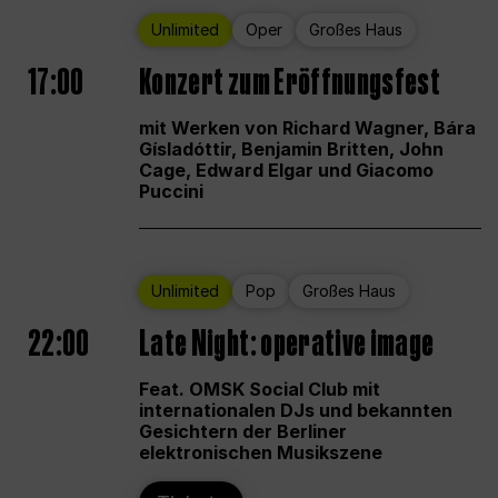
Unlimited
Oper
Großes Haus
17:00
Konzert zum Eröffnungsfest
mit Werken von Richard Wagner, Bára
Gísladóttir, Benjamin Britten, John
Cage, Edward Elgar und Giacomo
Puccini
Unlimited
Pop
Großes Haus
22:00
Late Night: operative image
Feat. OMSK Social Club mit
internationalen DJs und bekannten
Gesichtern der Berliner
elektronischen Musikszene