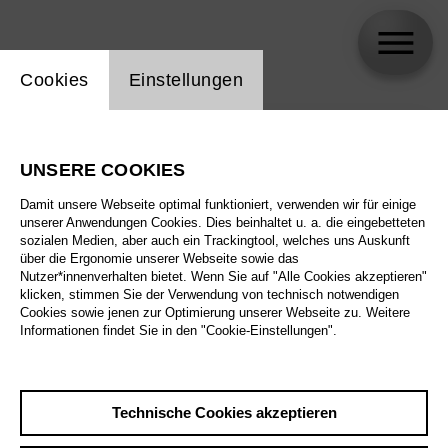
Einstellung Website Cookie
Cookies
Einstellungen
skip_calendar_timeline
Suche
UNSERE COOKIES
Alle Sparten
Damit unsere Webseite optimal funktioniert, verwenden wir für einige
Alle Spielstätten
unserer Anwendungen Cookies. Dies beinhaltet u. a. die eingebetteten
sozialen Medien, aber auch ein Trackingtool, welches uns Auskunft
über die Ergonomie unserer Webseite sowie das
Alle Merkmale
Nutzer*innenverhalten bietet. Wenn Sie auf "Alle Cookies akzeptieren"
klicken, stimmen Sie der Verwendung von technisch notwendigen
Cookies sowie jenen zur Optimierung unserer Webseite zu. Weitere
Informationen findet Sie in den "Cookie-Einstellungen".
August 2026
Technische Cookies akzeptieren
Sa
29.8.