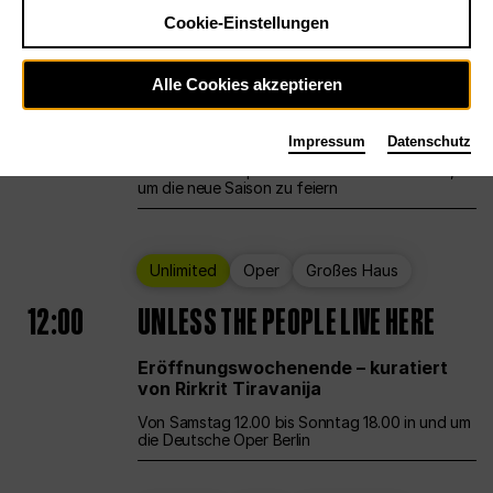
Cookie-Einstellungen
Ballett
Großes Haus
Staatsballett Berlin
Alle Cookies akzeptieren
12:00
Eröffnungswochenende
Impressum
Datenschutz
Die Deutsche Oper Berlin öffnet ihre Pforten,
um die neue Saison zu feiern
Unlimited
Oper
Großes Haus
12:00
UNLESS THE PEOPLE LIVE HERE
Eröffnungswochenende – kuratiert
von Rirkrit Tiravanija
Von Samstag 12.00 bis Sonntag 18.00 in und um
die Deutsche Oper Berlin