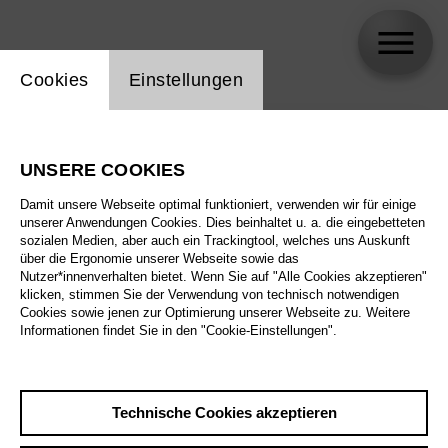
Einstellung Website Cookie
Cookies
Einstellungen
skip_calendar_timeline
Suche
UNSERE COOKIES
Alle Sparten
Damit unsere Webseite optimal funktioniert, verwenden wir für einige
Alle Spielstätten
unserer Anwendungen Cookies. Dies beinhaltet u. a. die eingebetteten
sozialen Medien, aber auch ein Trackingtool, welches uns Auskunft
über die Ergonomie unserer Webseite sowie das
Alle Merkmale
Nutzer*innenverhalten bietet. Wenn Sie auf "Alle Cookies akzeptieren"
klicken, stimmen Sie der Verwendung von technisch notwendigen
Cookies sowie jenen zur Optimierung unserer Webseite zu. Weitere
Informationen findet Sie in den "Cookie-Einstellungen".
August 2026
Technische Cookies akzeptieren
Sa
29.8.