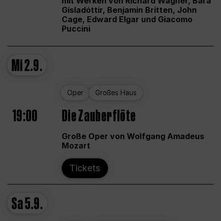
mit Werken von Richard Wagner, Bára
Gísladóttir, Benjamin Britten, John
Cage, Edward Elgar und Giacomo
Puccini
Mi
2.9.
Oper
Großes Haus
19:00
Die Zauberflöte
Große Oper von Wolfgang Amadeus
Mozart
Tickets
Sa
5.9.