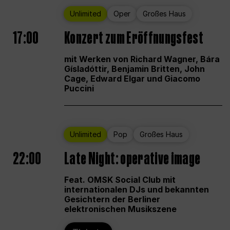
Unlimited
Oper
Großes Haus
17:00
Konzert zum Eröffnungsfest
mit Werken von Richard Wagner, Bára
Gísladóttir, Benjamin Britten, John
Cage, Edward Elgar und Giacomo
Puccini
Unlimited
Pop
Großes Haus
22:00
Late Night: operative image
Feat. OMSK Social Club mit
internationalen DJs und bekannten
Gesichtern der Berliner
elektronischen Musikszene