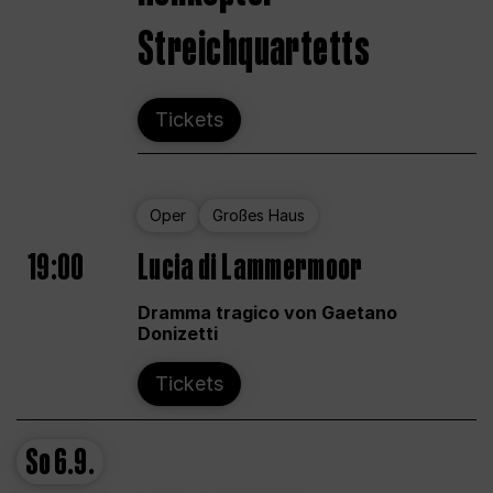
Streichquartetts
Tickets
Oper
Großes Haus
19:00
Lucia di Lammermoor
Dramma tragico von Gaetano
Donizetti
Tickets
So
6.9.