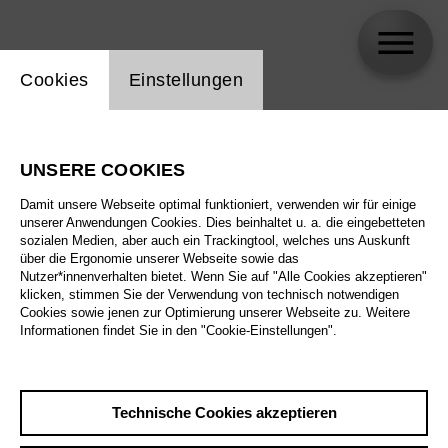
Einstellung Website Cookie
Cookies
Einstellungen
skip_calendar_timeline
Suche
UNSERE COOKIES
Alle Sparten
Damit unsere Webseite optimal funktioniert, verwenden wir für einige
Alle Spielstätten
unserer Anwendungen Cookies. Dies beinhaltet u. a. die eingebetteten
sozialen Medien, aber auch ein Trackingtool, welches uns Auskunft
über die Ergonomie unserer Webseite sowie das
Alle Merkmale
Nutzer*innenverhalten bietet. Wenn Sie auf "Alle Cookies akzeptieren"
klicken, stimmen Sie der Verwendung von technisch notwendigen
Cookies sowie jenen zur Optimierung unserer Webseite zu. Weitere
Informationen findet Sie in den "Cookie-Einstellungen".
August 2026
Technische Cookies akzeptieren
Sa
29.8.