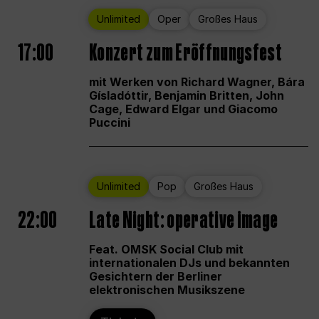
Unlimited
Oper
Großes Haus
17:00
Konzert zum Eröffnungsfest
mit Werken von Richard Wagner, Bára
Gísladóttir, Benjamin Britten, John
Cage, Edward Elgar und Giacomo
Puccini
Unlimited
Pop
Großes Haus
22:00
Late Night: operative image
Feat. OMSK Social Club mit
internationalen DJs und bekannten
Gesichtern der Berliner
elektronischen Musikszene