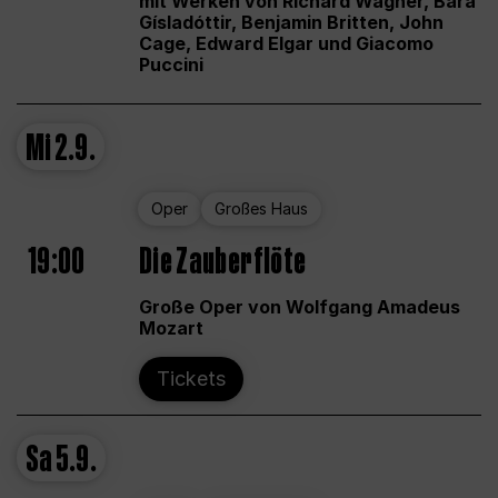
mit Werken von Richard Wagner, Bára
Gísladóttir, Benjamin Britten, John
Cage, Edward Elgar und Giacomo
Puccini
Mi
2.9.
Oper
Großes Haus
19:00
Die Zauberflöte
Große Oper von Wolfgang Amadeus
Mozart
Tickets
Sa
5.9.