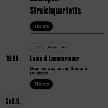
Streichquartetts
Tickets
Oper
Großes Haus
19:00
Lucia di Lammermoor
Dramma tragico von Gaetano
Donizetti
Tickets
So
6.9.