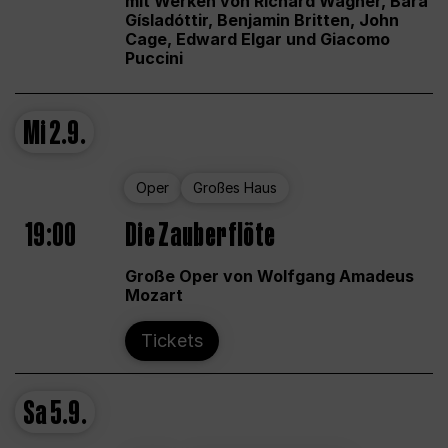
mit Werken von Richard Wagner, Bára
Gísladóttir, Benjamin Britten, John
Cage, Edward Elgar und Giacomo
Puccini
Mi
2.9.
Oper
Großes Haus
19:00
Die Zauberflöte
Große Oper von Wolfgang Amadeus
Mozart
Tickets
Sa
5.9.