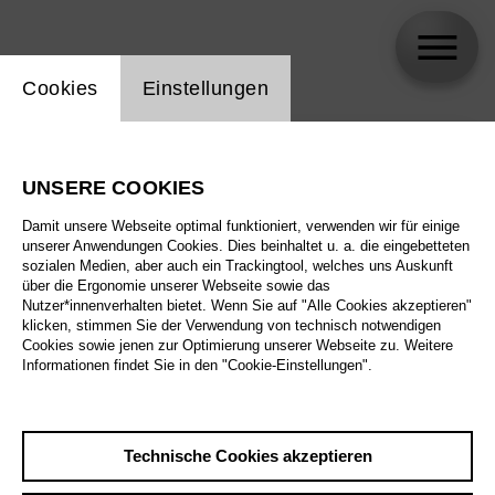
Einstellung Website Cookie
Cookies
Einstellungen
skip_calendar_timeline
Suche
UNSERE COOKIES
Alle Sparten
Damit unsere Webseite optimal funktioniert, verwenden wir für einige
Alle Spielstätten
unserer Anwendungen Cookies. Dies beinhaltet u. a. die eingebetteten
sozialen Medien, aber auch ein Trackingtool, welches uns Auskunft
über die Ergonomie unserer Webseite sowie das
Alle Merkmale
Nutzer*innenverhalten bietet. Wenn Sie auf "Alle Cookies akzeptieren"
klicken, stimmen Sie der Verwendung von technisch notwendigen
Cookies sowie jenen zur Optimierung unserer Webseite zu. Weitere
Informationen findet Sie in den "Cookie-Einstellungen".
August 2026
Technische Cookies akzeptieren
Sa
29.8.