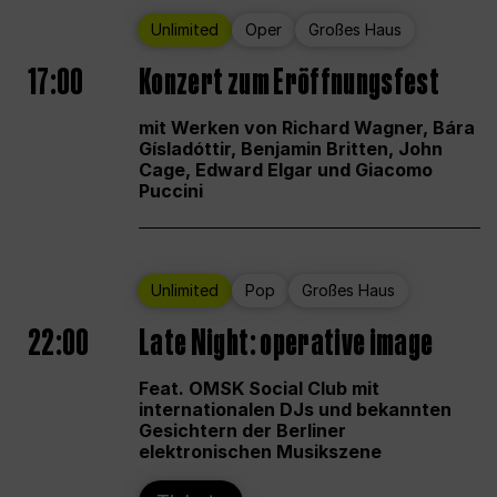
Unlimited
Oper
Großes Haus
17:00
Konzert zum Eröffnungsfest
mit Werken von Richard Wagner, Bára
Gísladóttir, Benjamin Britten, John
Cage, Edward Elgar und Giacomo
Puccini
Unlimited
Pop
Großes Haus
22:00
Late Night: operative image
Feat. OMSK Social Club mit
internationalen DJs und bekannten
Gesichtern der Berliner
elektronischen Musikszene