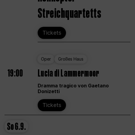
Streichquartetts
Tickets
Oper
Großes Haus
19:00
Lucia di Lammermoor
Dramma tragico von Gaetano
Donizetti
Tickets
So
6.9.