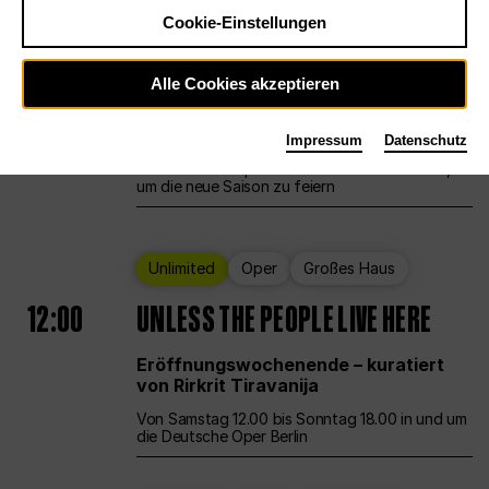
Cookie-Einstellungen
Ballett
Großes Haus
Staatsballett Berlin
Alle Cookies akzeptieren
12:00
Eröffnungswochenende
Impressum
Datenschutz
Die Deutsche Oper Berlin öffnet ihre Pforten,
um die neue Saison zu feiern
Unlimited
Oper
Großes Haus
12:00
UNLESS THE PEOPLE LIVE HERE
Eröffnungswochenende – kuratiert
von Rirkrit Tiravanija
Von Samstag 12.00 bis Sonntag 18.00 in und um
die Deutsche Oper Berlin