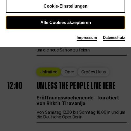
Cookie-Einstellungen
Ballett
Großes Haus
Staatsballett Berlin
Alle Cookies akzeptieren
12:00
Eröffnungswochenende
Impressum
Datenschutz
Die Deutsche Oper Berlin öffnet ihre Pforten,
um die neue Saison zu feiern
Unlimited
Oper
Großes Haus
12:00
UNLESS THE PEOPLE LIVE HERE
Eröffnungswochenende – kuratiert
von Rirkrit Tiravanija
Von Samstag 12.00 bis Sonntag 18.00 in und um
die Deutsche Oper Berlin