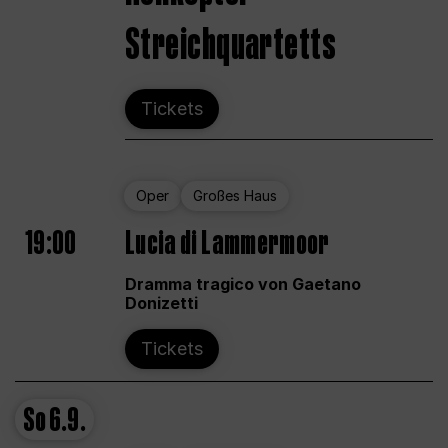
Streichquartetts
Tickets
Oper
Großes Haus
19:00
Lucia di Lammermoor
Dramma tragico von Gaetano
Donizetti
Tickets
So
6.9.