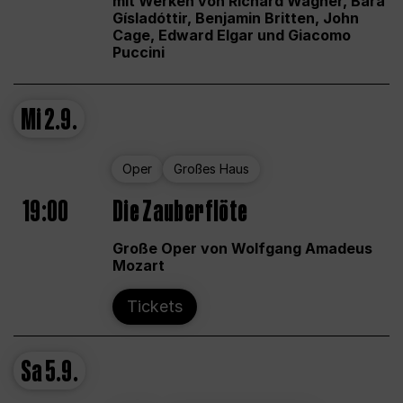
mit Werken von Richard Wagner, Bára
Gísladóttir, Benjamin Britten, John
Cage, Edward Elgar und Giacomo
Puccini
Mi
2.9.
Oper
Großes Haus
19:00
Die Zauberflöte
Große Oper von Wolfgang Amadeus
Mozart
Tickets
Sa
5.9.