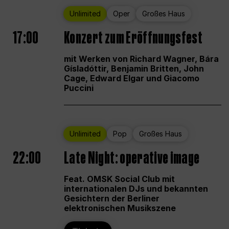
Unlimited
Oper
Großes Haus
17:00
Konzert zum Eröffnungsfest
mit Werken von Richard Wagner, Bára
Gísladóttir, Benjamin Britten, John
Cage, Edward Elgar und Giacomo
Puccini
Unlimited
Pop
Großes Haus
22:00
Late Night: operative image
Feat. OMSK Social Club mit
internationalen DJs und bekannten
Gesichtern der Berliner
elektronischen Musikszene