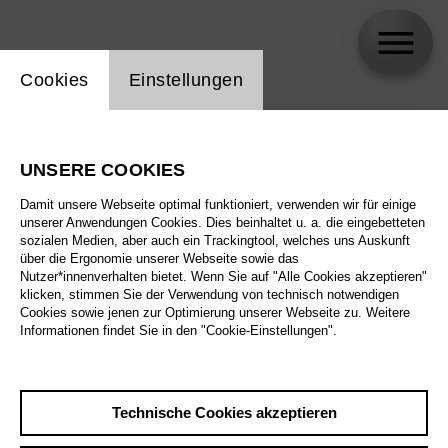
Einstellung Website Cookie
Cookies
Einstellungen
skip_calendar_timeline
Suche
UNSERE COOKIES
Alle Sparten
Damit unsere Webseite optimal funktioniert, verwenden wir für einige
Alle Spielstätten
unserer Anwendungen Cookies. Dies beinhaltet u. a. die eingebetteten
sozialen Medien, aber auch ein Trackingtool, welches uns Auskunft
über die Ergonomie unserer Webseite sowie das
Alle Merkmale
Nutzer*innenverhalten bietet. Wenn Sie auf "Alle Cookies akzeptieren"
klicken, stimmen Sie der Verwendung von technisch notwendigen
Cookies sowie jenen zur Optimierung unserer Webseite zu. Weitere
Informationen findet Sie in den "Cookie-Einstellungen".
August 2026
Technische Cookies akzeptieren
Sa
29.8.