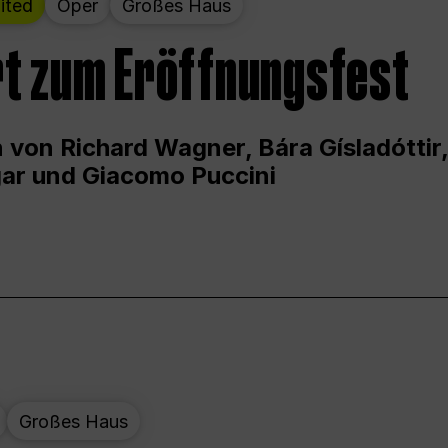
ited
Oper
Großes Haus
t zum Eröffnungsfest
 von Richard Wagner, Bára Gísladóttir,
ar und Giacomo Puccini
Großes Haus