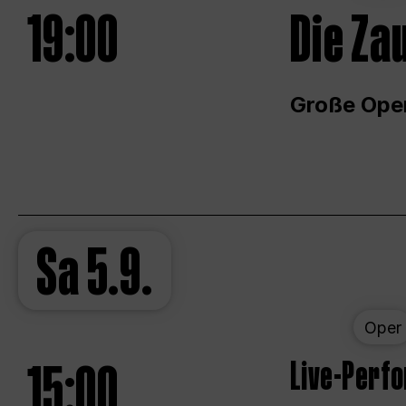
19:00
Die Za
Große Ope
Sa
5.9.
Oper
15:00
Live-Perf