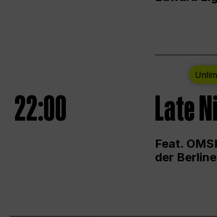
Unlim
22:00
Late N
Feat. OMSK
der Berlin