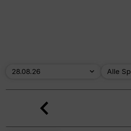
skip_calendar_timeline
Alle S
Suche