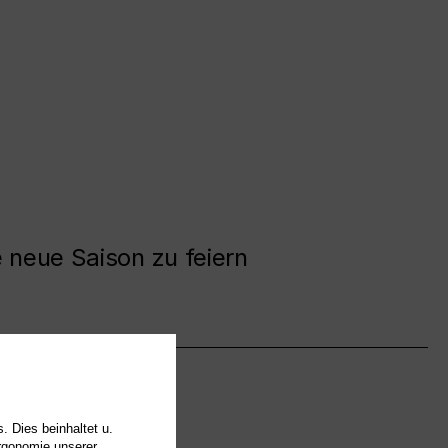
e neue Saison zu feiern
. Dies beinhaltet u.
Ergonomie unserer