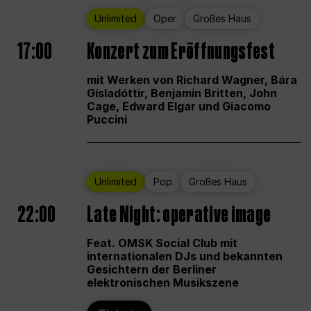
Unlimited
Oper
Großes Haus
17:00
Konzert zum Eröffnungsfest
mit Werken von Richard Wagner, Bára
Gísladóttir, Benjamin Britten, John
Cage, Edward Elgar und Giacomo
Puccini
Unlimited
Pop
Großes Haus
22:00
Late Night: operative image
Feat. OMSK Social Club mit
internationalen DJs und bekannten
Gesichtern der Berliner
elektronischen Musikszene