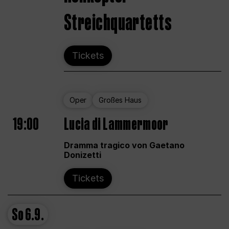
Streichquartetts
Tickets
Oper
Großes Haus
19:00
Lucia di Lammermoor
Dramma tragico von Gaetano
Donizetti
Tickets
So
6.9.