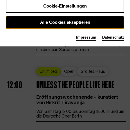
Cookie-Einstellungen
Ballett
Großes Haus
Staatsballett Berlin
Alle Cookies akzeptieren
12:00
Eröffnungswochenende
Impressum
Datenschutz
Die Deutsche Oper Berlin öffnet ihre Pforten,
um die neue Saison zu feiern
Unlimited
Oper
Großes Haus
12:00
UNLESS THE PEOPLE LIVE HERE
Eröffnungswochenende – kuratiert
von Rirkrit Tiravanija
Von Samstag 12.00 bis Sonntag 18.00 in und um
die Deutsche Oper Berlin