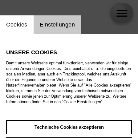
Einstellung Website Cookie
Cookies
Einstellungen
skip_calendar_timeline
Suche
UNSERE COOKIES
Alle Sparten
Damit unsere Webseite optimal funktioniert, verwenden wir für einige
Alle Spielstätten
unserer Anwendungen Cookies. Dies beinhaltet u. a. die eingebetteten
sozialen Medien, aber auch ein Trackingtool, welches uns Auskunft
über die Ergonomie unserer Webseite sowie das
Alle Merkmale
Nutzer*innenverhalten bietet. Wenn Sie auf "Alle Cookies akzeptieren"
klicken, stimmen Sie der Verwendung von technisch notwendigen
Cookies sowie jenen zur Optimierung unserer Webseite zu. Weitere
Informationen findet Sie in den "Cookie-Einstellungen".
August 2026
Technische Cookies akzeptieren
Sa
29.8.