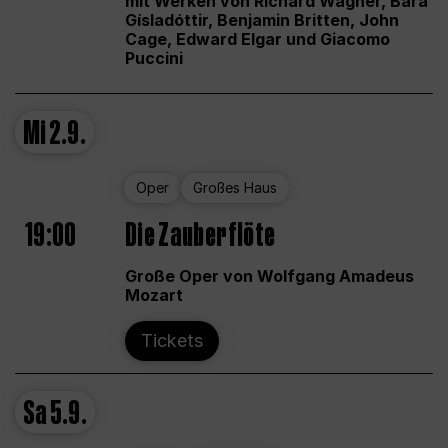
mit Werken von Richard Wagner, Bára
Gísladóttir, Benjamin Britten, John
Cage, Edward Elgar und Giacomo
Puccini
Mi
2.9.
Oper
Großes Haus
19:00
Die Zauberflöte
Große Oper von Wolfgang Amadeus
Mozart
Tickets
Sa
5.9.