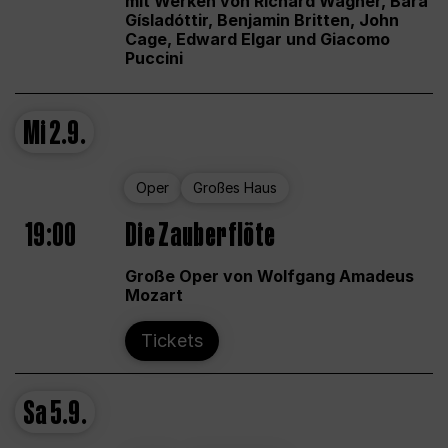
mit Werken von Richard Wagner, Bára
Gísladóttir, Benjamin Britten, John
Cage, Edward Elgar und Giacomo
Puccini
Mi
2.9.
Oper
Großes Haus
19:00
Die Zauberflöte
Große Oper von Wolfgang Amadeus
Mozart
Tickets
Sa
5.9.