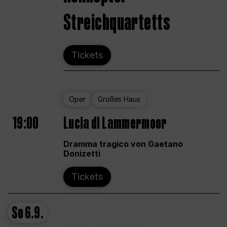
Streichquartetts
Tickets
Oper
Großes Haus
19:00
Lucia di Lammermoor
Dramma tragico von Gaetano
Donizetti
Tickets
So
6.9.