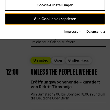
Cookie-Einstellungen
Ballett
Großes Haus
Staatsballett Berlin
Alle Cookies akzeptieren
12:00
Eröffnungswochenende
Impressum
Datenschutz
Die Deutsche Oper Berlin öffnet ihre Pforten,
um die neue Saison zu feiern
Unlimited
Oper
Großes Haus
12:00
UNLESS THE PEOPLE LIVE HERE
Eröffnungswochenende – kuratiert
von Rirkrit Tiravanija
Von Samstag 12.00 bis Sonntag 18.00 in und um
die Deutsche Oper Berlin