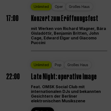
Unlimited
Oper
Großes Haus
17:00
Konzert zum Eröffnungsfest
mit Werken von Richard Wagner, Bára
Gísladóttir, Benjamin Britten, John
Cage, Edward Elgar und Giacomo
Puccini
Unlimited
Pop
Großes Haus
22:00
Late Night: operative image
Feat. OMSK Social Club mit
internationalen DJs und bekannten
Gesichtern der Berliner
elektronischen Musikszene