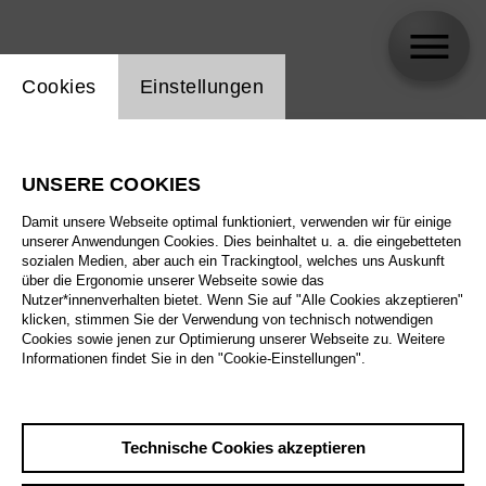
Einstellung Website Cookie
Cookies
Einstellungen
skip_calendar_timeline
Suche
UNSERE COOKIES
Alle Sparten
Damit unsere Webseite optimal funktioniert, verwenden wir für einige
Alle Spielstätten
unserer Anwendungen Cookies. Dies beinhaltet u. a. die eingebetteten
sozialen Medien, aber auch ein Trackingtool, welches uns Auskunft
über die Ergonomie unserer Webseite sowie das
Alle Merkmale
Nutzer*innenverhalten bietet. Wenn Sie auf "Alle Cookies akzeptieren"
klicken, stimmen Sie der Verwendung von technisch notwendigen
Cookies sowie jenen zur Optimierung unserer Webseite zu. Weitere
Informationen findet Sie in den "Cookie-Einstellungen".
August 2026
Technische Cookies akzeptieren
Sa
29.8.