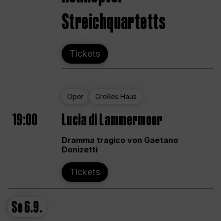
Streichquartetts
Tickets
Oper
Großes Haus
19:00
Lucia di Lammermoor
Dramma tragico von Gaetano
Donizetti
Tickets
So
6.9.