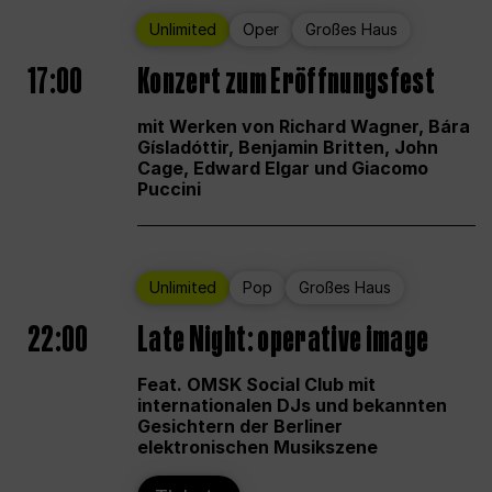
Unlimited
Oper
Großes Haus
17:00
Konzert zum Eröffnungsfest
mit Werken von Richard Wagner, Bára
Gísladóttir, Benjamin Britten, John
Cage, Edward Elgar und Giacomo
Puccini
Unlimited
Pop
Großes Haus
22:00
Late Night: operative image
Feat. OMSK Social Club mit
internationalen DJs und bekannten
Gesichtern der Berliner
elektronischen Musikszene