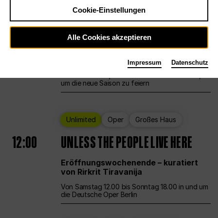
Cookie-Einstellungen
Ballett
Großes Haus
Staatsballett Berlin
Alle Cookies akzeptieren
12:00
Eröffnungswochenende
Impressum
Datenschutz
Die Deutsche Oper Berlin öffnet ihre Pforten,
um die neue Saison zu feiern
Unlimited
Oper
Großes Haus
12:00
UNLESS THE PEOPLE LIVE HERE
Eröffnungswochenende – kuratiert
von Rirkrit Tiravanija
Von Samstag 12.00 bis Sonntag 18.00 in und um
die Deutsche Oper Berlin