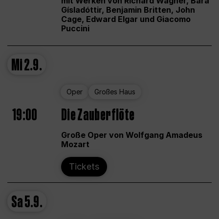
mit Werken von Richard Wagner, Bára
Gísladóttir, Benjamin Britten, John
Cage, Edward Elgar und Giacomo
Puccini
Mi
2.9.
Oper
Großes Haus
19:00
Die Zauberflöte
Große Oper von Wolfgang Amadeus
Mozart
Tickets
Sa
5.9.