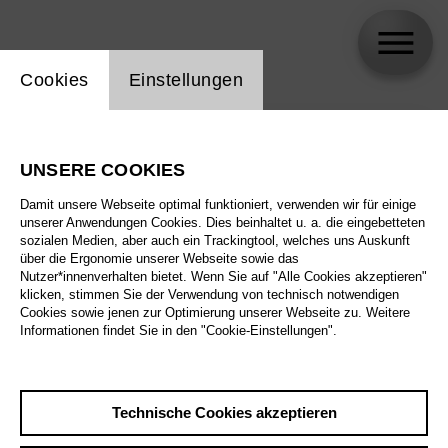
Einstellung Website Cookie
Cookies
Einstellungen
skip_calendar_timeline
Suche
UNSERE COOKIES
Alle Sparten
Damit unsere Webseite optimal funktioniert, verwenden wir für einige
Alle Spielstätten
unserer Anwendungen Cookies. Dies beinhaltet u. a. die eingebetteten
sozialen Medien, aber auch ein Trackingtool, welches uns Auskunft
über die Ergonomie unserer Webseite sowie das
Alle Merkmale
Nutzer*innenverhalten bietet. Wenn Sie auf "Alle Cookies akzeptieren"
klicken, stimmen Sie der Verwendung von technisch notwendigen
Cookies sowie jenen zur Optimierung unserer Webseite zu. Weitere
Informationen findet Sie in den "Cookie-Einstellungen".
August 2026
Technische Cookies akzeptieren
Sa
29.8.