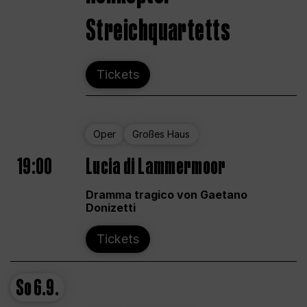
Streichquartetts
Tickets
Oper
Großes Haus
19:00
Lucia di Lammermoor
Dramma tragico von Gaetano
Donizetti
Tickets
So
6.9.