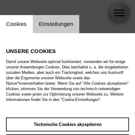
Einstellung Website Cookie
Cookies
Einstellungen
skip_calendar_timeline
Suche
UNSERE COOKIES
Alle Sparten
Damit unsere Webseite optimal funktioniert, verwenden wir für einige
Alle Spielstätten
unserer Anwendungen Cookies. Dies beinhaltet u. a. die eingebetteten
sozialen Medien, aber auch ein Trackingtool, welches uns Auskunft
über die Ergonomie unserer Webseite sowie das
Alle Merkmale
Nutzer*innenverhalten bietet. Wenn Sie auf "Alle Cookies akzeptieren"
klicken, stimmen Sie der Verwendung von technisch notwendigen
Cookies sowie jenen zur Optimierung unserer Webseite zu. Weitere
Informationen findet Sie in den "Cookie-Einstellungen".
August 2026
Technische Cookies akzeptieren
Sa
29.8.