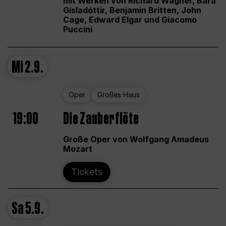
mit Werken von Richard Wagner, Bára
Gísladóttir, Benjamin Britten, John
Cage, Edward Elgar und Giacomo
Puccini
Mi
2.9.
Oper
Großes Haus
19:00
Die Zauberflöte
Große Oper von Wolfgang Amadeus
Mozart
Tickets
Sa
5.9.