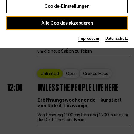
Cookie-Einstellungen
Ballett
Großes Haus
Staatsballett Berlin
Alle Cookies akzeptieren
12:00
Eröffnungswochenende
Impressum
Datenschutz
Die Deutsche Oper Berlin öffnet ihre Pforten,
um die neue Saison zu feiern
Unlimited
Oper
Großes Haus
12:00
UNLESS THE PEOPLE LIVE HERE
Eröffnungswochenende – kuratiert
von Rirkrit Tiravanija
Von Samstag 12.00 bis Sonntag 18.00 in und um
die Deutsche Oper Berlin