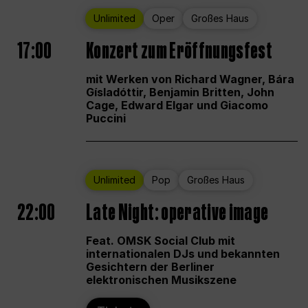
Unlimited
Oper
Großes Haus
17:00
Konzert zum Eröffnungsfest
mit Werken von Richard Wagner, Bára
Gísladóttir, Benjamin Britten, John
Cage, Edward Elgar und Giacomo
Puccini
Unlimited
Pop
Großes Haus
22:00
Late Night: operative image
Feat. OMSK Social Club mit
internationalen DJs und bekannten
Gesichtern der Berliner
elektronischen Musikszene