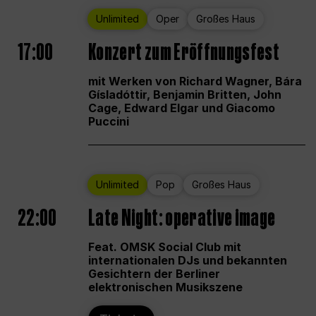
Unlimited
Oper
Großes Haus
17:00
Konzert zum Eröffnungsfest
mit Werken von Richard Wagner, Bára
Gísladóttir, Benjamin Britten, John
Cage, Edward Elgar und Giacomo
Puccini
Unlimited
Pop
Großes Haus
22:00
Late Night: operative image
Feat. OMSK Social Club mit
internationalen DJs und bekannten
Gesichtern der Berliner
elektronischen Musikszene