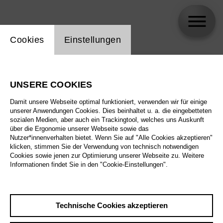
Einstellung Website Cookie
Cookies
Einstellungen
skip_calendar_timeline
Suche
UNSERE COOKIES
Alle Sparten
Damit unsere Webseite optimal funktioniert, verwenden wir für einige
Alle Spielstätten
unserer Anwendungen Cookies. Dies beinhaltet u. a. die eingebetteten
sozialen Medien, aber auch ein Trackingtool, welches uns Auskunft
über die Ergonomie unserer Webseite sowie das
Alle Merkmale
Nutzer*innenverhalten bietet. Wenn Sie auf "Alle Cookies akzeptieren"
klicken, stimmen Sie der Verwendung von technisch notwendigen
Cookies sowie jenen zur Optimierung unserer Webseite zu. Weitere
Informationen findet Sie in den "Cookie-Einstellungen".
August 2026
Technische Cookies akzeptieren
Sa
29.8.