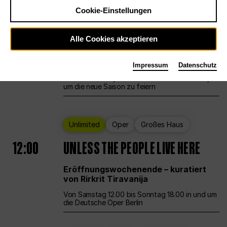
Cookie-Einstellungen
Ballett
Großes Haus
Staatsballett Berlin
Alle Cookies akzeptieren
12:00
Eröffnungswochenende
Impressum
Datenschutz
Die Deutsche Oper Berlin öffnet ihre Pforten,
um die neue Saison zu feiern
Unlimited
Oper
Großes Haus
12:00
UNLESS THE PEOPLE LIVE HERE
Eröffnungswochenende – kuratiert
von Rirkrit Tiravanija
Von Samstag 12.00 bis Sonntag 18.00 in und um
die Deutsche Oper Berlin