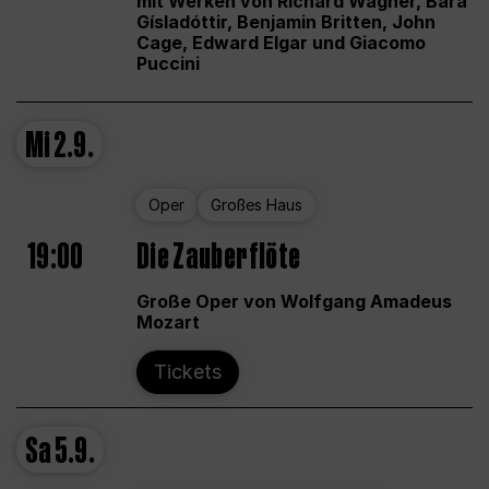
mit Werken von Richard Wagner, Bára
Gísladóttir, Benjamin Britten, John
Cage, Edward Elgar und Giacomo
Puccini
Mi
2.9.
Oper
Großes Haus
19:00
Die Zauberflöte
Große Oper von Wolfgang Amadeus
Mozart
Tickets
Sa
5.9.