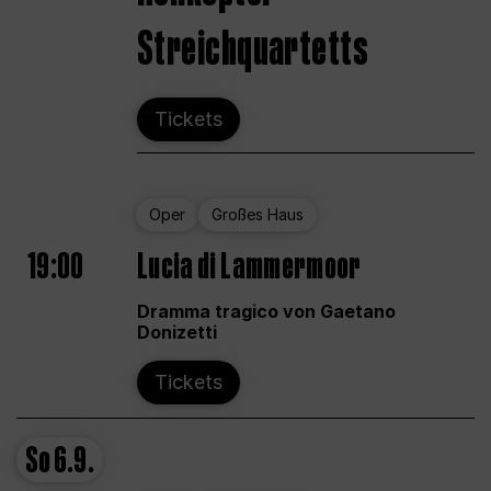
Streichquartetts
Tickets
Oper
Großes Haus
19:00
Lucia di Lammermoor
Dramma tragico von Gaetano
Donizetti
Tickets
So
6.9.