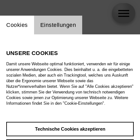
Einstellung Website Cookie
Cookies
Einstellungen
skip_calendar_timeline
Suche
UNSERE COOKIES
Alle Sparten
Damit unsere Webseite optimal funktioniert, verwenden wir für einige
Alle Spielstätten
unserer Anwendungen Cookies. Dies beinhaltet u. a. die eingebetteten
sozialen Medien, aber auch ein Trackingtool, welches uns Auskunft
über die Ergonomie unserer Webseite sowie das
Alle Merkmale
Nutzer*innenverhalten bietet. Wenn Sie auf "Alle Cookies akzeptieren"
klicken, stimmen Sie der Verwendung von technisch notwendigen
Cookies sowie jenen zur Optimierung unserer Webseite zu. Weitere
Informationen findet Sie in den "Cookie-Einstellungen".
August 2026
Technische Cookies akzeptieren
Sa
29.8.