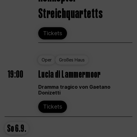
Streichquartetts
Tickets
Oper
Großes Haus
19:00
Lucia di Lammermoor
Dramma tragico von Gaetano
Donizetti
Tickets
So
6.9.