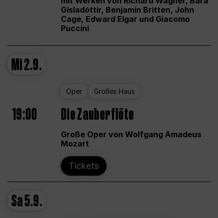
mit Werken von Richard Wagner, Bára
Gísladóttir, Benjamin Britten, John
Cage, Edward Elgar und Giacomo
Puccini
Mi
2.9.
Oper
Großes Haus
19:00
Die Zauberflöte
Große Oper von Wolfgang Amadeus
Mozart
Tickets
Sa
5.9.