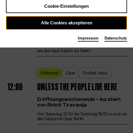
Cookie-Einstellungen
Ballett
Großes Haus
Staatsballett Berlin
Alle Cookies akzeptieren
12:00
Eröffnungswochenende
Impressum
Datenschutz
Die Deutsche Oper Berlin öffnet ihre Pforten,
um die neue Saison zu feiern
Unlimited
Oper
Großes Haus
12:00
UNLESS THE PEOPLE LIVE HERE
Eröffnungswochenende – kuratiert
von Rirkrit Tiravanija
Von Samstag 12.00 bis Sonntag 18.00 in und um
die Deutsche Oper Berlin