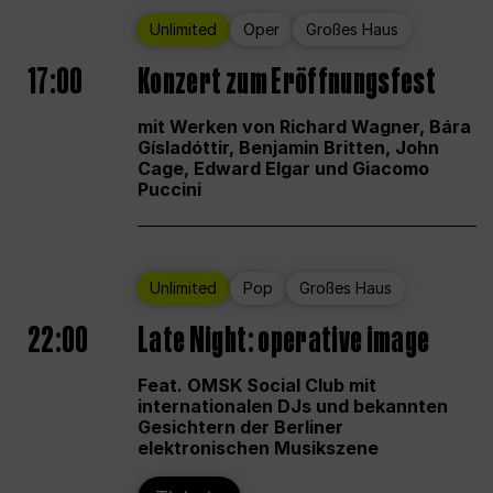
Unlimited
Oper
Großes Haus
17:00
Konzert zum Eröffnungsfest
mit Werken von Richard Wagner, Bára
Gísladóttir, Benjamin Britten, John
Cage, Edward Elgar und Giacomo
Puccini
Unlimited
Pop
Großes Haus
22:00
Late Night: operative image
Feat. OMSK Social Club mit
internationalen DJs und bekannten
Gesichtern der Berliner
elektronischen Musikszene