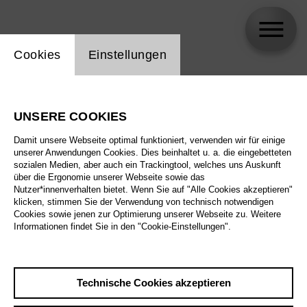
Einstellung Website Cookie
Cookies
Einstellungen
skip_calendar_timeline
Suche
UNSERE COOKIES
Alle Sparten
Damit unsere Webseite optimal funktioniert, verwenden wir für einige
Alle Spielstätten
unserer Anwendungen Cookies. Dies beinhaltet u. a. die eingebetteten
sozialen Medien, aber auch ein Trackingtool, welches uns Auskunft
über die Ergonomie unserer Webseite sowie das
Alle Merkmale
Nutzer*innenverhalten bietet. Wenn Sie auf "Alle Cookies akzeptieren"
klicken, stimmen Sie der Verwendung von technisch notwendigen
Cookies sowie jenen zur Optimierung unserer Webseite zu. Weitere
Informationen findet Sie in den "Cookie-Einstellungen".
August 2026
Technische Cookies akzeptieren
Sa
29.8.