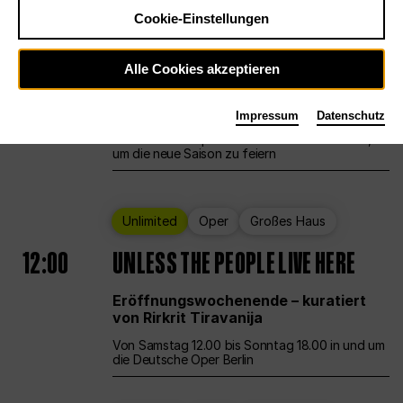
Cookie-Einstellungen
Ballett
Großes Haus
Staatsballett Berlin
Alle Cookies akzeptieren
12:00
Eröffnungswochenende
Impressum
Datenschutz
Die Deutsche Oper Berlin öffnet ihre Pforten,
um die neue Saison zu feiern
Unlimited
Oper
Großes Haus
12:00
UNLESS THE PEOPLE LIVE HERE
Eröffnungswochenende – kuratiert
von Rirkrit Tiravanija
Von Samstag 12.00 bis Sonntag 18.00 in und um
die Deutsche Oper Berlin