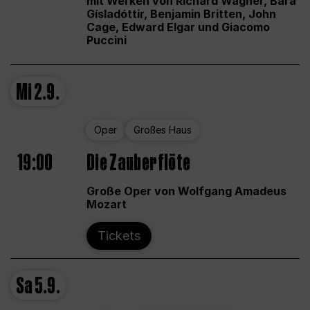
mit Werken von Richard Wagner, Bára
Gísladóttir, Benjamin Britten, John
Cage, Edward Elgar und Giacomo
Puccini
Mi
2.9.
Oper
Großes Haus
19:00
Die Zauberflöte
Große Oper von Wolfgang Amadeus
Mozart
Tickets
Sa
5.9.