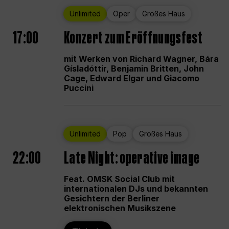
Unlimited
Oper
Großes Haus
17:00
Konzert zum Eröffnungsfest
mit Werken von Richard Wagner, Bára
Gísladóttir, Benjamin Britten, John
Cage, Edward Elgar und Giacomo
Puccini
Unlimited
Pop
Großes Haus
22:00
Late Night: operative image
Feat. OMSK Social Club mit
internationalen DJs und bekannten
Gesichtern der Berliner
elektronischen Musikszene