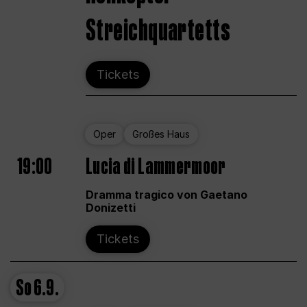
Streichquartetts
Tickets
Oper
Großes Haus
19:00
Lucia di Lammermoor
Dramma tragico von Gaetano
Donizetti
Tickets
So
6.9.