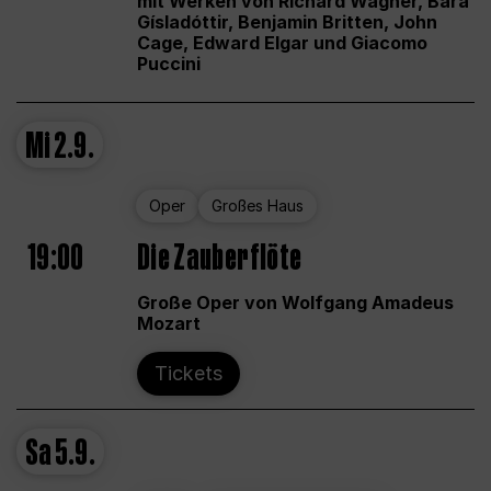
mit Werken von Richard Wagner, Bára
Gísladóttir, Benjamin Britten, John
Cage, Edward Elgar und Giacomo
Puccini
Mi
2.9.
Oper
Großes Haus
19:00
Die Zauberflöte
Große Oper von Wolfgang Amadeus
Mozart
Tickets
Sa
5.9.