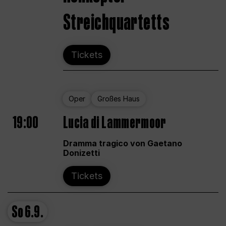
Streichquartetts
Tickets
Oper
Großes Haus
19:00
Lucia di Lammermoor
Dramma tragico von Gaetano
Donizetti
Tickets
So
6.9.