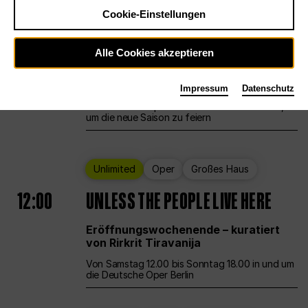
Cookie-Einstellungen
Ballett
Großes Haus
Staatsballett Berlin
Alle Cookies akzeptieren
12:00
Eröffnungswochenende
Impressum
Datenschutz
Die Deutsche Oper Berlin öffnet ihre Pforten,
um die neue Saison zu feiern
Unlimited
Oper
Großes Haus
12:00
UNLESS THE PEOPLE LIVE HERE
Eröffnungswochenende – kuratiert
von Rirkrit Tiravanija
Von Samstag 12.00 bis Sonntag 18.00 in und um
die Deutsche Oper Berlin