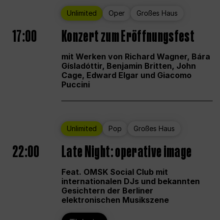
Unlimited
Oper
Großes Haus
17:00
Konzert zum Eröffnungsfest
mit Werken von Richard Wagner, Bára
Gísladóttir, Benjamin Britten, John
Cage, Edward Elgar und Giacomo
Puccini
Unlimited
Pop
Großes Haus
22:00
Late Night: operative image
Feat. OMSK Social Club mit
internationalen DJs und bekannten
Gesichtern der Berliner
elektronischen Musikszene