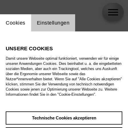
Einstellung Website Cookie
Cookies
Einstellungen
skip_calendar_timeline
Suche
UNSERE COOKIES
Alle Sparten
Damit unsere Webseite optimal funktioniert, verwenden wir für einige
Alle Spielstätten
unserer Anwendungen Cookies. Dies beinhaltet u. a. die eingebetteten
sozialen Medien, aber auch ein Trackingtool, welches uns Auskunft
über die Ergonomie unserer Webseite sowie das
Alle Merkmale
Nutzer*innenverhalten bietet. Wenn Sie auf "Alle Cookies akzeptieren"
klicken, stimmen Sie der Verwendung von technisch notwendigen
Cookies sowie jenen zur Optimierung unserer Webseite zu. Weitere
Informationen findet Sie in den "Cookie-Einstellungen".
August 2026
Technische Cookies akzeptieren
Sa
29.8.