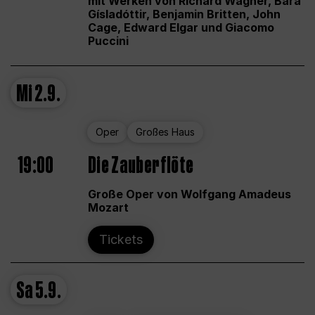
mit Werken von Richard Wagner, Bára
Gísladóttir, Benjamin Britten, John
Cage, Edward Elgar und Giacomo
Puccini
Mi
2.9.
Oper
Großes Haus
19:00
Die Zauberflöte
Große Oper von Wolfgang Amadeus
Mozart
Tickets
Sa
5.9.