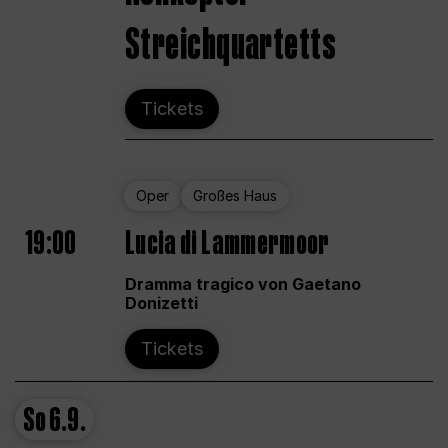
Streichquartetts
Tickets
Oper
Großes Haus
19:00
Lucia di Lammermoor
Dramma tragico von Gaetano
Donizetti
Tickets
So
6.9.