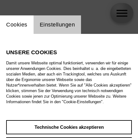
Einstellung Website Cookie
Cookies
Einstellungen
skip_calendar_timeline
Suche
UNSERE COOKIES
Alle Sparten
Damit unsere Webseite optimal funktioniert, verwenden wir für einige
Alle Spielstätten
unserer Anwendungen Cookies. Dies beinhaltet u. a. die eingebetteten
sozialen Medien, aber auch ein Trackingtool, welches uns Auskunft
über die Ergonomie unserer Webseite sowie das
Alle Merkmale
Nutzer*innenverhalten bietet. Wenn Sie auf "Alle Cookies akzeptieren"
klicken, stimmen Sie der Verwendung von technisch notwendigen
Cookies sowie jenen zur Optimierung unserer Webseite zu. Weitere
Informationen findet Sie in den "Cookie-Einstellungen".
August 2026
Technische Cookies akzeptieren
Sa
29.8.