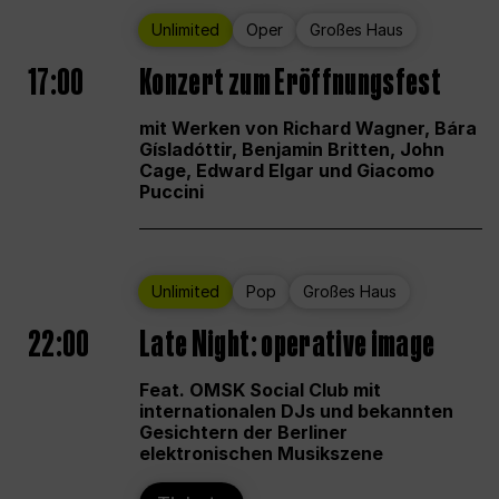
Unlimited
Oper
Großes Haus
17:00
Konzert zum Eröffnungsfest
mit Werken von Richard Wagner, Bára
Gísladóttir, Benjamin Britten, John
Cage, Edward Elgar und Giacomo
Puccini
Unlimited
Pop
Großes Haus
22:00
Late Night: operative image
Feat. OMSK Social Club mit
internationalen DJs und bekannten
Gesichtern der Berliner
elektronischen Musikszene