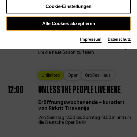
Cookie-Einstellungen
Ballett
Großes Haus
Staatsballett Berlin
Alle Cookies akzeptieren
12:00
Eröffnungswochenende
Impressum
Datenschutz
Die Deutsche Oper Berlin öffnet ihre Pforten,
um die neue Saison zu feiern
Unlimited
Oper
Großes Haus
12:00
UNLESS THE PEOPLE LIVE HERE
Eröffnungswochenende – kuratiert
von Rirkrit Tiravanija
Von Samstag 12.00 bis Sonntag 18.00 in und um
die Deutsche Oper Berlin