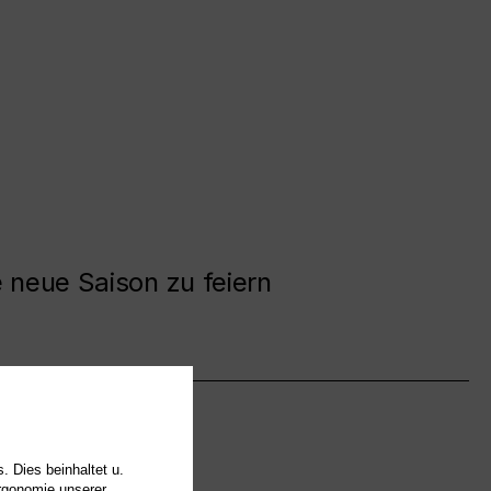
e neue Saison zu feiern
. Dies beinhaltet u.
Ergonomie unserer