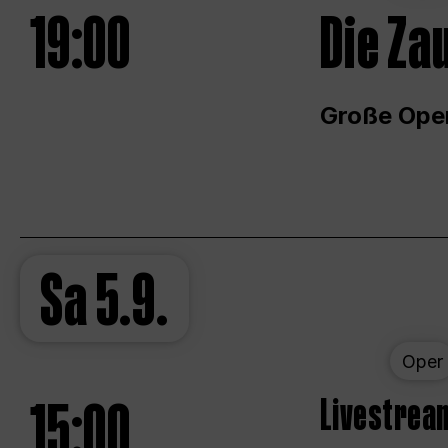
19:00
Die Za
Große Ope
Sa
5.9.
Oper
15:00
Livestream