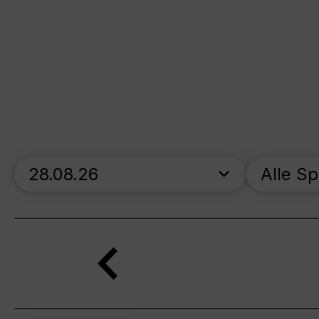
skip_calendar_timeline
Alle S
Suche