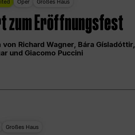
ited
Oper
Großes Haus
t zum Eröffnungsfest
 von Richard Wagner, Bára Gísladóttir,
ar und Giacomo Puccini
Großes Haus