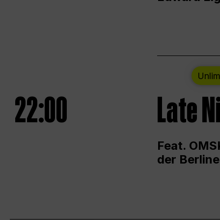
Unlim
22:00
Late N
Feat. OMSK
der Berlin