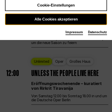
Cookie-Einstellungen
Ballett
Großes Haus
Staatsballett Berlin
Alle Cookies akzeptieren
12:00
Eröffnungswochenende
Impressum
Datenschutz
Die Deutsche Oper Berlin öffnet ihre Pforten,
um die neue Saison zu feiern
Unlimited
Oper
Großes Haus
12:00
UNLESS THE PEOPLE LIVE HERE
Eröffnungswochenende – kuratiert
von Rirkrit Tiravanija
Von Samstag 12.00 bis Sonntag 18.00 in und um
die Deutsche Oper Berlin