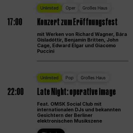
Unlimited
Oper
Großes Haus
17:00
Konzert zum Eröffnungsfest
mit Werken von Richard Wagner, Bára
Gísladóttir, Benjamin Britten, John
Cage, Edward Elgar und Giacomo
Puccini
Unlimited
Pop
Großes Haus
22:00
Late Night: operative image
Feat. OMSK Social Club mit
internationalen DJs und bekannten
Gesichtern der Berliner
elektronischen Musikszene