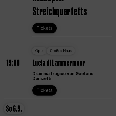
Streichquartetts
Tickets
Oper
Großes Haus
19:00
Lucia di Lammermoor
Dramma tragico von Gaetano
Donizetti
Tickets
So
6.9.