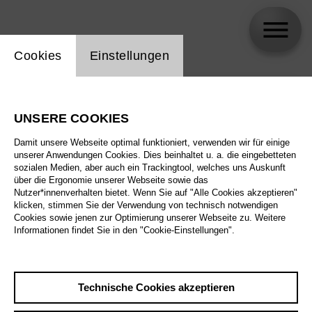
Einstellung Website Cookie
Cookies
Einstellungen
skip_calendar_timeline
Suche
UNSERE COOKIES
Alle Sparten
Damit unsere Webseite optimal funktioniert, verwenden wir für einige
Alle Spielstätten
unserer Anwendungen Cookies. Dies beinhaltet u. a. die eingebetteten
sozialen Medien, aber auch ein Trackingtool, welches uns Auskunft
über die Ergonomie unserer Webseite sowie das
Alle Merkmale
Nutzer*innenverhalten bietet. Wenn Sie auf "Alle Cookies akzeptieren"
klicken, stimmen Sie der Verwendung von technisch notwendigen
Cookies sowie jenen zur Optimierung unserer Webseite zu. Weitere
Informationen findet Sie in den "Cookie-Einstellungen".
August 2026
Technische Cookies akzeptieren
Sa
29.8.