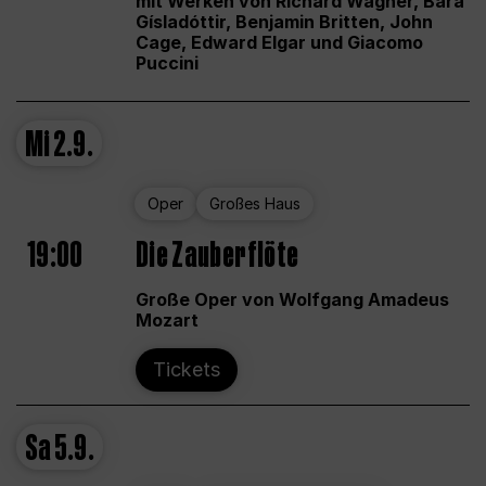
mit Werken von Richard Wagner, Bára
Gísladóttir, Benjamin Britten, John
Cage, Edward Elgar und Giacomo
Puccini
Mi
2.9.
Oper
Großes Haus
19:00
Die Zauberflöte
Große Oper von Wolfgang Amadeus
Mozart
Tickets
Sa
5.9.