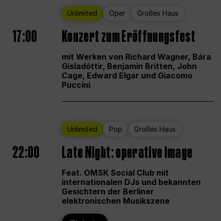
Unlimited
Oper
Großes Haus
17:00
Konzert zum Eröffnungsfest
mit Werken von Richard Wagner, Bára
Gísladóttir, Benjamin Britten, John
Cage, Edward Elgar und Giacomo
Puccini
Unlimited
Pop
Großes Haus
22:00
Late Night: operative image
Feat. OMSK Social Club mit
internationalen DJs und bekannten
Gesichtern der Berliner
elektronischen Musikszene