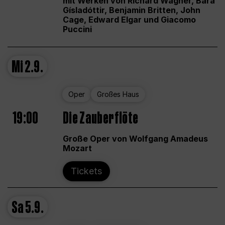
mit Werken von Richard Wagner, Bára
Gísladóttir, Benjamin Britten, John
Cage, Edward Elgar und Giacomo
Puccini
Mi
2.9.
Oper
Großes Haus
19:00
Die Zauberflöte
Große Oper von Wolfgang Amadeus
Mozart
Tickets
Sa
5.9.