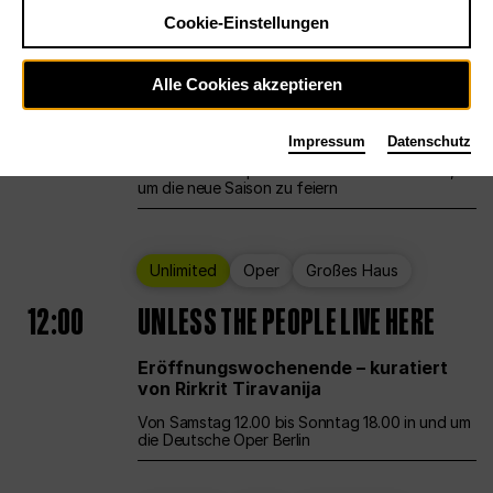
Cookie-Einstellungen
Ballett
Großes Haus
Staatsballett Berlin
Alle Cookies akzeptieren
12:00
Eröffnungswochenende
Impressum
Datenschutz
Die Deutsche Oper Berlin öffnet ihre Pforten,
um die neue Saison zu feiern
Unlimited
Oper
Großes Haus
12:00
UNLESS THE PEOPLE LIVE HERE
Eröffnungswochenende – kuratiert
von Rirkrit Tiravanija
Von Samstag 12.00 bis Sonntag 18.00 in und um
die Deutsche Oper Berlin