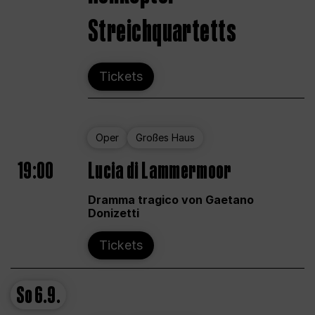
Streichquartetts
Tickets
Oper
Großes Haus
19:00
Lucia di Lammermoor
Dramma tragico von Gaetano
Donizetti
Tickets
So
6.9.