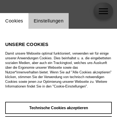
Einstellung Website Cookie
Cookies
Einstellungen
skip_calendar_timeline
Suche
UNSERE COOKIES
Alle Sparten
Damit unsere Webseite optimal funktioniert, verwenden wir für einige
Alle Spielstätten
unserer Anwendungen Cookies. Dies beinhaltet u. a. die eingebetteten
sozialen Medien, aber auch ein Trackingtool, welches uns Auskunft
über die Ergonomie unserer Webseite sowie das
Alle Merkmale
Nutzer*innenverhalten bietet. Wenn Sie auf "Alle Cookies akzeptieren"
klicken, stimmen Sie der Verwendung von technisch notwendigen
Cookies sowie jenen zur Optimierung unserer Webseite zu. Weitere
Informationen findet Sie in den "Cookie-Einstellungen".
August 2026
Technische Cookies akzeptieren
Sa
29.8.