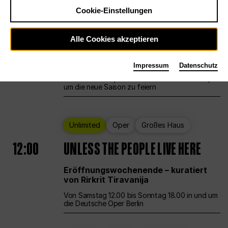
Cookie-Einstellungen
Ballett
Großes Haus
Staatsballett Berlin
Alle Cookies akzeptieren
12:00
Eröffnungswochenende
Impressum
Datenschutz
Die Deutsche Oper Berlin öffnet ihre Pforten,
um die neue Saison zu feiern
Unlimited
Oper
Großes Haus
12:00
UNLESS THE PEOPLE LIVE HERE
Eröffnungswochenende – kuratiert
von Rirkrit Tiravanija
Von Samstag 12.00 bis Sonntag 18.00 in und um
die Deutsche Oper Berlin