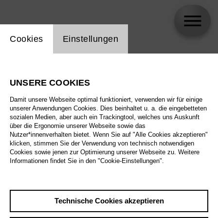
Einstellung Website Cookie
Cookies
Einstellungen
skip_calendar_timeline
Suche
UNSERE COOKIES
Alle Sparten
Damit unsere Webseite optimal funktioniert, verwenden wir für einige
Alle Spielstätten
unserer Anwendungen Cookies. Dies beinhaltet u. a. die eingebetteten
sozialen Medien, aber auch ein Trackingtool, welches uns Auskunft
über die Ergonomie unserer Webseite sowie das
Alle Merkmale
Nutzer*innenverhalten bietet. Wenn Sie auf "Alle Cookies akzeptieren"
klicken, stimmen Sie der Verwendung von technisch notwendigen
Cookies sowie jenen zur Optimierung unserer Webseite zu. Weitere
Informationen findet Sie in den "Cookie-Einstellungen".
August 2026
Technische Cookies akzeptieren
Sa
29.8.