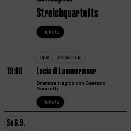
Streichquartetts
Tickets
Oper
Großes Haus
19:00
Lucia di Lammermoor
Dramma tragico von Gaetano
Donizetti
Tickets
So
6.9.