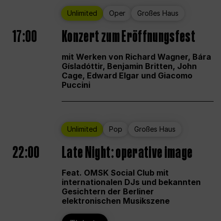
Unlimited
Oper
Großes Haus
17:00
Konzert zum Eröffnungsfest
mit Werken von Richard Wagner, Bára
Gísladóttir, Benjamin Britten, John
Cage, Edward Elgar und Giacomo
Puccini
Unlimited
Pop
Großes Haus
22:00
Late Night: operative image
Feat. OMSK Social Club mit
internationalen DJs und bekannten
Gesichtern der Berliner
elektronischen Musikszene