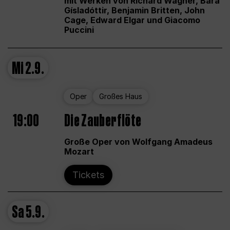
mit Werken von Richard Wagner, Bára
Gísladóttir, Benjamin Britten, John
Cage, Edward Elgar und Giacomo
Puccini
Mi
2.9.
Oper
Großes Haus
19:00
Die Zauberflöte
Große Oper von Wolfgang Amadeus
Mozart
Tickets
Sa
5.9.