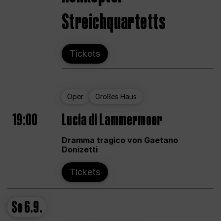
Streichquartetts
Tickets
Oper
Großes Haus
19:00
Lucia di Lammermoor
Dramma tragico von Gaetano
Donizetti
Tickets
So
6.9.