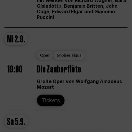
mit Werken von Richard Wagner, Bára
Gísladóttir, Benjamin Britten, John
Cage, Edward Elgar und Giacomo
Puccini
Mi
2.9.
Oper
Großes Haus
19:00
Die Zauberflöte
Große Oper von Wolfgang Amadeus
Mozart
Tickets
Sa
5.9.