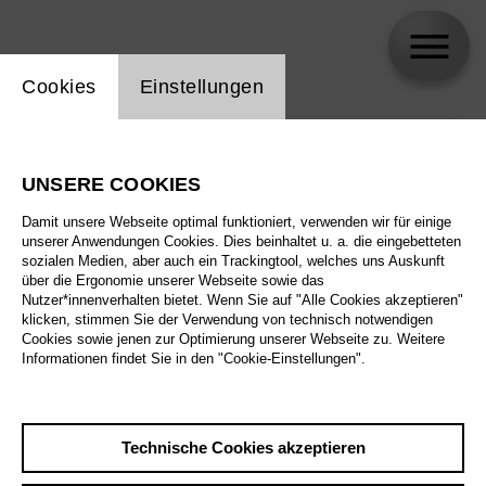
Einstellung Website Cookie
Cookies
Einstellungen
skip_calendar_timeline
Suche
UNSERE COOKIES
Alle Sparten
Damit unsere Webseite optimal funktioniert, verwenden wir für einige
Alle Spielstätten
unserer Anwendungen Cookies. Dies beinhaltet u. a. die eingebetteten
sozialen Medien, aber auch ein Trackingtool, welches uns Auskunft
über die Ergonomie unserer Webseite sowie das
Alle Merkmale
Nutzer*innenverhalten bietet. Wenn Sie auf "Alle Cookies akzeptieren"
klicken, stimmen Sie der Verwendung von technisch notwendigen
Cookies sowie jenen zur Optimierung unserer Webseite zu. Weitere
Informationen findet Sie in den "Cookie-Einstellungen".
August 2026
Technische Cookies akzeptieren
Sa
29.8.