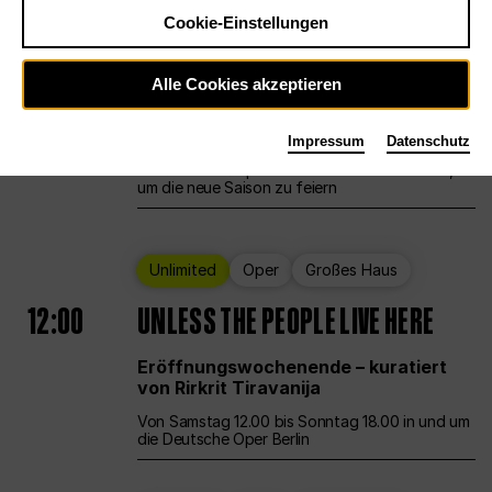
Cookie-Einstellungen
Ballett
Großes Haus
Staatsballett Berlin
Alle Cookies akzeptieren
12:00
Eröffnungswochenende
Impressum
Datenschutz
Die Deutsche Oper Berlin öffnet ihre Pforten,
um die neue Saison zu feiern
Unlimited
Oper
Großes Haus
12:00
UNLESS THE PEOPLE LIVE HERE
Eröffnungswochenende – kuratiert
von Rirkrit Tiravanija
Von Samstag 12.00 bis Sonntag 18.00 in und um
die Deutsche Oper Berlin