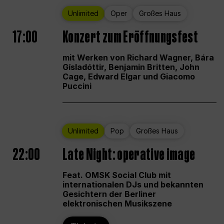
Unlimited
Oper
Großes Haus
17:00
Konzert zum Eröffnungsfest
mit Werken von Richard Wagner, Bára
Gísladóttir, Benjamin Britten, John
Cage, Edward Elgar und Giacomo
Puccini
Unlimited
Pop
Großes Haus
22:00
Late Night: operative image
Feat. OMSK Social Club mit
internationalen DJs und bekannten
Gesichtern der Berliner
elektronischen Musikszene