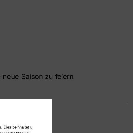
e neue Saison zu feiern
. Dies beinhaltet u.
Ergonomie unserer