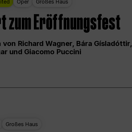
ited
Oper
Großes Haus
t zum Eröffnungsfest
 von Richard Wagner, Bára Gísladóttir,
ar und Giacomo Puccini
Großes Haus