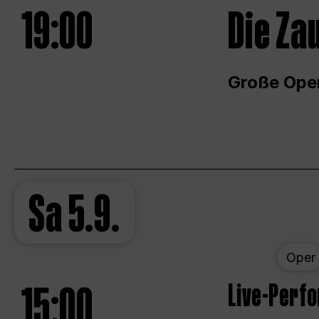
19:00
Die Za
Große Ope
Sa
5.9.
Oper
15:00
Live-Perf