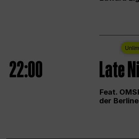
Unlim
22:00
Late N
Feat. OMSK
der Berlin