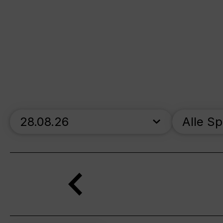
skip_calendar_timeline
Alle S
Suche