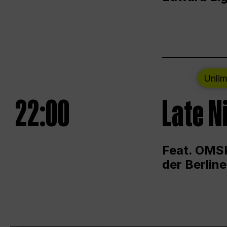
Unlim
22:00
Late N
Feat. OMSK
der Berlin