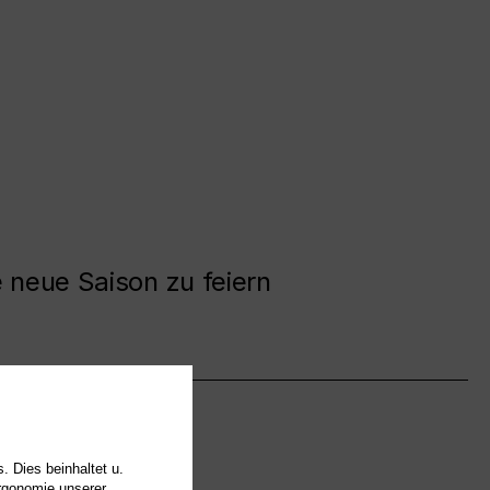
e neue Saison zu feiern
. Dies beinhaltet u.
Ergonomie unserer