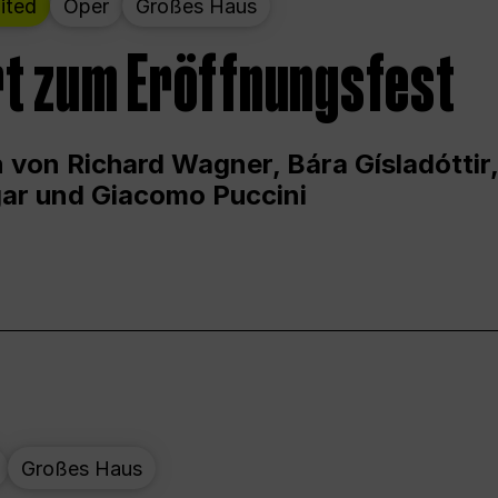
ited
Oper
Großes Haus
t zum Eröffnungsfest
 von Richard Wagner, Bára Gísladóttir,
ar und Giacomo Puccini
Großes Haus