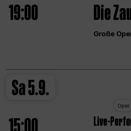
19:00
Die Za
Große Ope
Sa
5.9.
Oper
15:00
Live-Perf