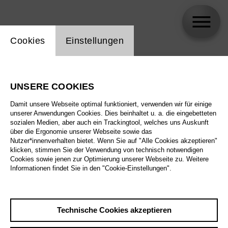
Einstellung Website Cookie
Cookies
Einstellungen
skip_calendar_timeline
Suche
UNSERE COOKIES
Alle Sparten
Damit unsere Webseite optimal funktioniert, verwenden wir für einige
Alle Spielstätten
unserer Anwendungen Cookies. Dies beinhaltet u. a. die eingebetteten
sozialen Medien, aber auch ein Trackingtool, welches uns Auskunft
über die Ergonomie unserer Webseite sowie das
Alle Merkmale
Nutzer*innenverhalten bietet. Wenn Sie auf "Alle Cookies akzeptieren"
klicken, stimmen Sie der Verwendung von technisch notwendigen
Cookies sowie jenen zur Optimierung unserer Webseite zu. Weitere
Informationen findet Sie in den "Cookie-Einstellungen".
August 2026
Technische Cookies akzeptieren
Sa
29.8.