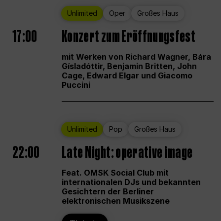
Unlimited
Oper
Großes Haus
17:00
Konzert zum Eröffnungsfest
mit Werken von Richard Wagner, Bára
Gísladóttir, Benjamin Britten, John
Cage, Edward Elgar und Giacomo
Puccini
Unlimited
Pop
Großes Haus
22:00
Late Night: operative image
Feat. OMSK Social Club mit
internationalen DJs und bekannten
Gesichtern der Berliner
elektronischen Musikszene