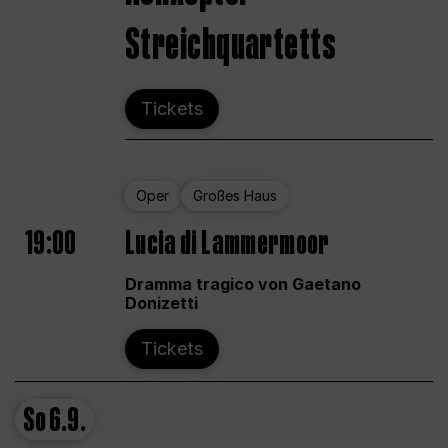
Streichquartetts
Tickets
Oper
Großes Haus
19:00
Lucia di Lammermoor
Dramma tragico von Gaetano
Donizetti
Tickets
So
6.9.