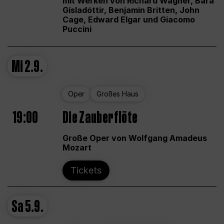
mit Werken von Richard Wagner, Bára
Gísladóttir, Benjamin Britten, John
Cage, Edward Elgar und Giacomo
Puccini
Mi
2.9.
Oper
Großes Haus
19:00
Die Zauberflöte
Große Oper von Wolfgang Amadeus
Mozart
Tickets
Sa
5.9.