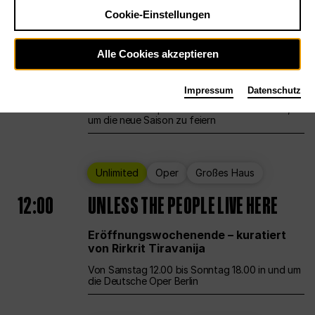
Cookie-Einstellungen
Ballett
Großes Haus
Staatsballett Berlin
Alle Cookies akzeptieren
12:00
Eröffnungswochenende
Impressum
Datenschutz
Die Deutsche Oper Berlin öffnet ihre Pforten,
um die neue Saison zu feiern
Unlimited
Oper
Großes Haus
12:00
UNLESS THE PEOPLE LIVE HERE
Eröffnungswochenende – kuratiert
von Rirkrit Tiravanija
Von Samstag 12.00 bis Sonntag 18.00 in und um
die Deutsche Oper Berlin