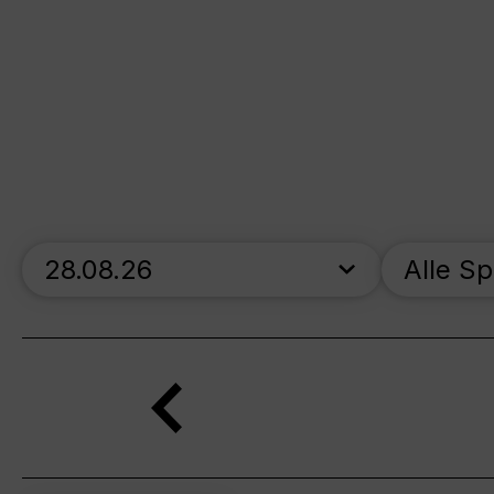
skip_calendar_timeline
Alle S
Suche