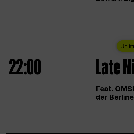
Unlim
22:00
Late N
Feat. OMSK
der Berlin