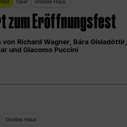
ited
Oper
Großes Haus
t zum Eröffnungsfest
 von Richard Wagner, Bára Gísladóttir,
ar und Giacomo Puccini
Großes Haus