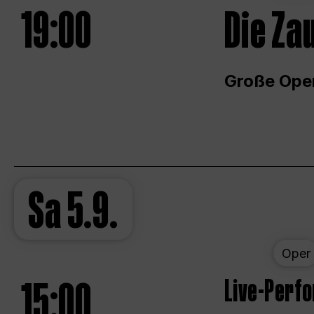
19:00
Die Za
Große Ope
Sa
5.9.
Oper
15:00
Live-Perf