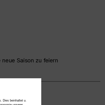
e neue Saison zu feiern
. Dies beinhaltet u.
Ergonomie unserer