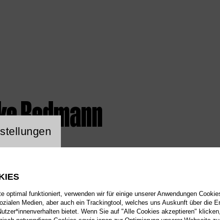
lke Redmann
ng Website Cookie
stellungen
KIES
 optimal funktioniert, verwenden wir für einige unserer Anwendungen Cookies
sozialen Medien, aber auch ein Trackingtool, welches uns Auskunft über die 
tzer*innenverhalten bietet. Wenn Sie auf "Alle Cookies akzeptieren" klicken