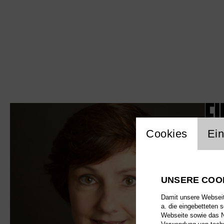
E
Einstellu
Cookies
Ein
UNSERE COO
Damit unsere Webseite
a. die eingebetteten 
Webseite sowie das Nu