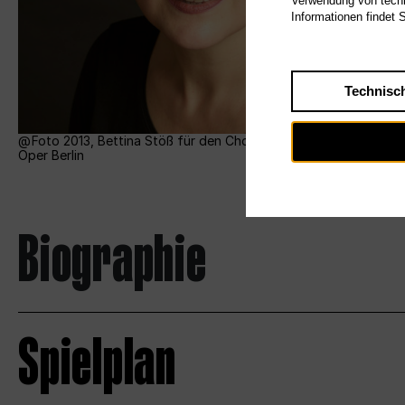
Verwendung von techn
Informationen findet 
Technisc
Foto 2013, Bettina Stöß für den Chor der Deutschen
Oper Berlin
Biographie
Spielplan