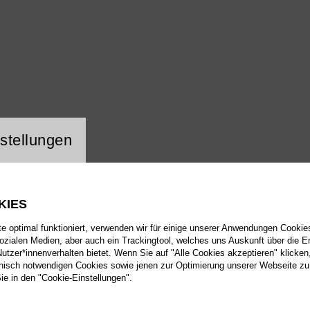
ng Website Cookie
stellungen
KIES
 optimal funktioniert, verwenden wir für einige unserer Anwendungen Cookies
sozialen Medien, aber auch ein Trackingtool, welches uns Auskunft über die 
tzer*innenverhalten bietet. Wenn Sie auf "Alle Cookies akzeptieren" klicken
isch notwendigen Cookies sowie jenen zur Optimierung unserer Webseite zu
Sie in den "Cookie-Einstellungen".