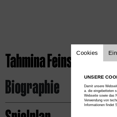
Einstellu
Tahmina Feinstein
Cookies
Ein
UNSERE COO
Biographie
Damit unsere Webseite
a. die eingebetteten 
Webseite sowie das Nu
Verwendung von techn
Informationen findet 