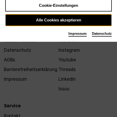
Newsletter
Cookie-Einstellungen
Alle Cookies akzeptieren
Infos
Folgen
Impressum
Datenschutz
Jobs / Praktika
Facebook
Datenschutz
Instagram
AGBs
Youtube
Barrierefreiheitserklärung
Threads
Impressum
LinkedIn
Issuu
Service
Kontakt