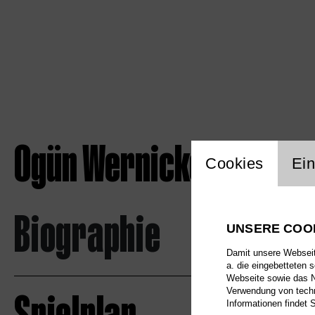
Ogün Wernicke
Einstellu
Cookies
Ein
Biographie
UNSERE COO
Damit unsere Webseite
a. die eingebetteten 
Webseite sowie das Nu
Verwendung von techn
Informationen findet 