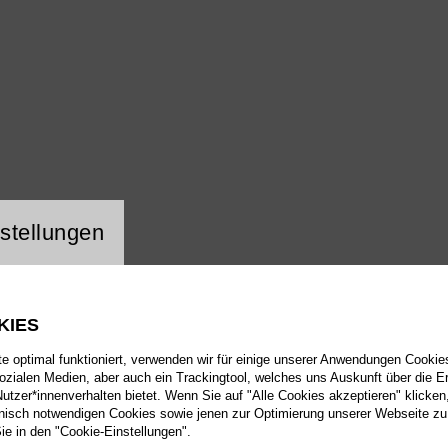
ng Website Cookie
stellungen
KIES
 optimal funktioniert, verwenden wir für einige unserer Anwendungen Cookies
sozialen Medien, aber auch ein Trackingtool, welches uns Auskunft über die 
tzer*innenverhalten bietet. Wenn Sie auf "Alle Cookies akzeptieren" klicken
isch notwendigen Cookies sowie jenen zur Optimierung unserer Webseite zu
Sie in den "Cookie-Einstellungen".