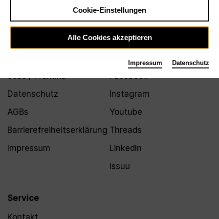
Newsletter
Cookie-Einstellungen
Alle Cookies akzeptieren
Infos
Folgen
Impressum
Datenschutz
Jobs / Praktika
Facebook
Datenschutz
Instagram
AGBs
Youtube
Barrierefreiheitserklärung
Threads
Impressum
LinkedIn
Issuu
Service
Kontakt