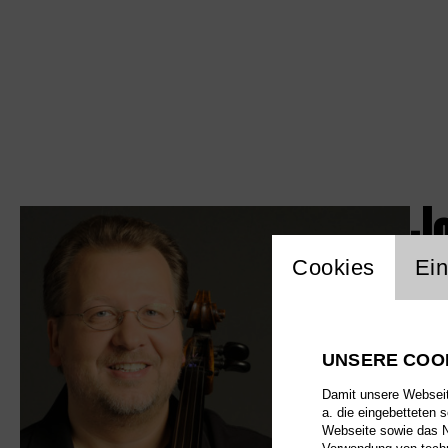
J
Einstellu
Cookies
Ein
UNSERE COO
Damit unsere Webseite
a. die eingebetteten 
Webseite sowie das Nu