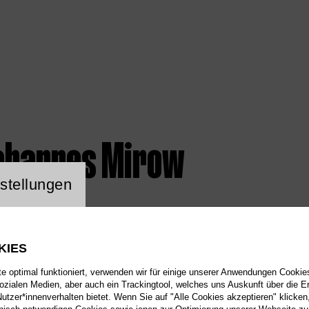
ohannes Mirow
ng Website Cookie
stellungen
KIES
 optimal funktioniert, verwenden wir für einige unserer Anwendungen Cookies
sozialen Medien, aber auch ein Trackingtool, welches uns Auskunft über die 
tzer*innenverhalten bietet. Wenn Sie auf "Alle Cookies akzeptieren" klicken