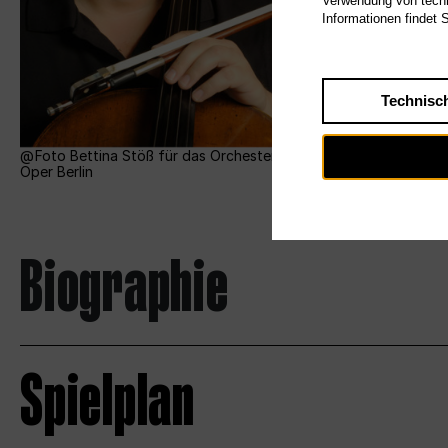
Verwendung von techn
Informationen findet 
Technisc
Foto Bettina Stöß für das Orchester der Deutschen
Oper Berlin
Biographie
Spielplan