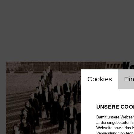
K
Einstellu
Cookies
Ein
UNSERE COO
Damit unsere Webseite
a. die eingebetteten 
Webseite sowie das Nu
Verwendung von techn