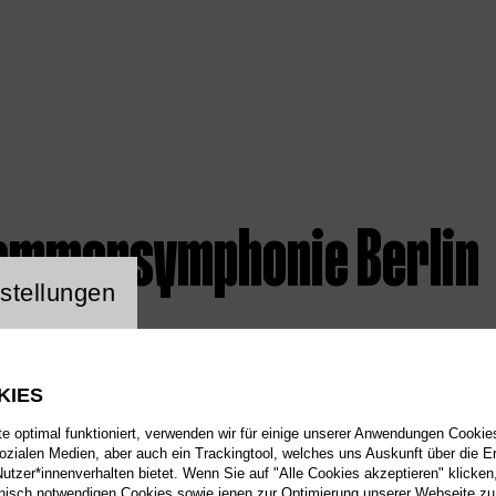
ammersymphonie Berlin
ng Website Cookie
stellungen
KIES
 optimal funktioniert, verwenden wir für einige unserer Anwendungen Cookies
sozialen Medien, aber auch ein Trackingtool, welches uns Auskunft über die 
tzer*innenverhalten bietet. Wenn Sie auf "Alle Cookies akzeptieren" klicken
isch notwendigen Cookies sowie jenen zur Optimierung unserer Webseite zu