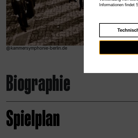
Informationen findet 
Technisc
kammersymphonie-berlin.de
Biographie
Spielplan