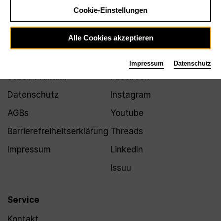
Newsletter
Cookie-Einstellungen
Alle Cookies akzeptieren
Infos
Folgen
Impressum
Datenschutz
Jobs / Praktika
Facebook
Datenschutz
Instagram
AGBs
Youtube
Barrierefreiheitserklärung
Threads
Impressum
LinkedIn
Issuu
Service
Kontakt