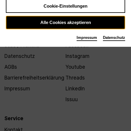
Newsletter
Cookie-Einstellungen
Alle Cookies akzeptieren
Infos
Folgen
Impressum
Datenschutz
Jobs / Praktika
Facebook
Datenschutz
Instagram
AGBs
Youtube
Barrierefreiheitserklärung
Threads
Impressum
LinkedIn
Issuu
Service
Kontakt