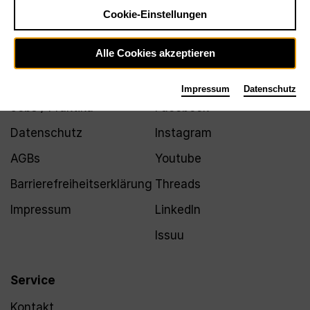
Newsletter
Cookie-Einstellungen
Alle Cookies akzeptieren
Infos
Folgen
Impressum
Datenschutz
Jobs / Praktika
Facebook
Datenschutz
Instagram
AGBs
Youtube
Barrierefreiheitserklärung
Threads
Impressum
LinkedIn
Issuu
Service
Kontakt