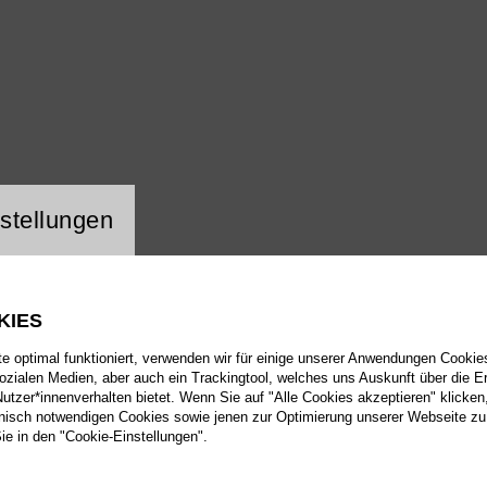
ng Website Cookie
stellungen
KIES
 optimal funktioniert, verwenden wir für einige unserer Anwendungen Cookies
sozialen Medien, aber auch ein Trackingtool, welches uns Auskunft über die 
tzer*innenverhalten bietet. Wenn Sie auf "Alle Cookies akzeptieren" klicken
isch notwendigen Cookies sowie jenen zur Optimierung unserer Webseite zu
Sie in den "Cookie-Einstellungen".