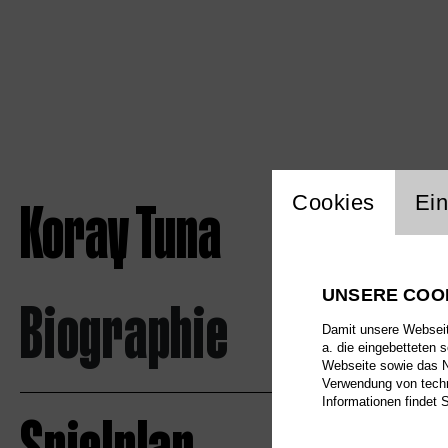
Einstellu
Koray Tuna
Cookies
Ein
UNSERE COO
Biographie
Damit unsere Webseite
a. die eingebetteten 
Webseite sowie das Nu
Verwendung von techn
Informationen findet 