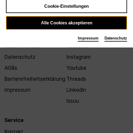
Newsletter
Cookie-Einstellungen
Alle Cookies akzeptieren
Infos
Folgen
Impressum
Datenschutz
Jobs / Praktika
Facebook
Datenschutz
Instagram
AGBs
Youtube
Barrierefreiheitserklärung
Threads
Impressum
LinkedIn
Issuu
Service
Kontakt