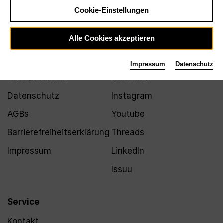
Newsletter
Cookie-Einstellungen
Alle Cookies akzeptieren
Infos
Folgen
Impressum
Datenschutz
Jobs / Praktika
Facebook
Datenschutz
Instagram
AGBs
Youtube
Barrierefreiheitserklärung
Threads
Impressum
LinkedIn
Issuu
Service
Kontakt