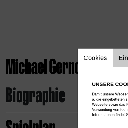
Einstellu
Michael Gernot Sumpe
Cookies
Ein
UNSERE COO
Biographie
Damit unsere Webseite
a. die eingebetteten 
Webseite sowie das Nu
Verwendung von techn
Informationen findet 