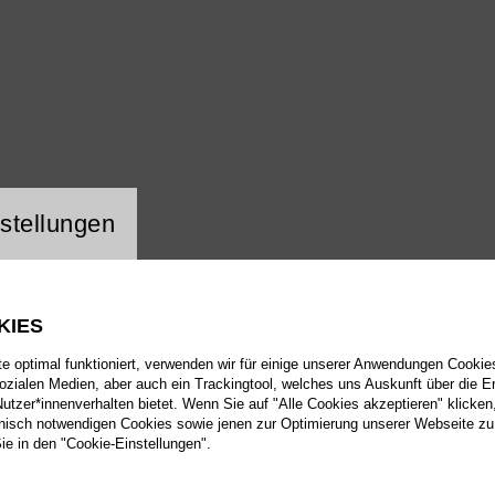
ng Website Cookie
r
stellungen
KIES
 optimal funktioniert, verwenden wir für einige unserer Anwendungen Cookies
sozialen Medien, aber auch ein Trackingtool, welches uns Auskunft über die 
tzer*innenverhalten bietet. Wenn Sie auf "Alle Cookies akzeptieren" klicken
isch notwendigen Cookies sowie jenen zur Optimierung unserer Webseite zu
Sie in den "Cookie-Einstellungen".