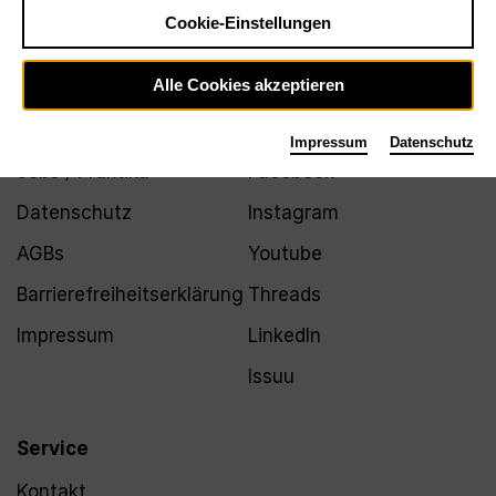
Newsletter
Cookie-Einstellungen
Alle Cookies akzeptieren
Infos
Folgen
Impressum
Datenschutz
Jobs / Praktika
Facebook
Datenschutz
Instagram
AGBs
Youtube
Barrierefreiheitserklärung
Threads
Impressum
LinkedIn
Issuu
Service
Kontakt