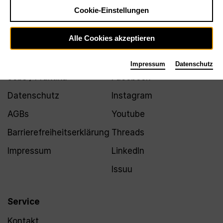
Newsletter
Cookie-Einstellungen
Alle Cookies akzeptieren
Infos
Folgen
Impressum
Datenschutz
Jobs / Praktika
Facebook
Datenschutz
Instagram
AGBs
Youtube
Barrierefreiheitserklärung
Threads
Impressum
LinkedIn
Issuu
Service
Kontakt