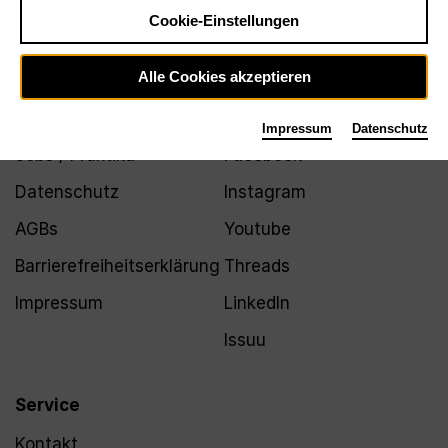
Newsletter
Cookie-Einstellungen
Alle Cookies akzeptieren
Infos
Folgen
Impressum
Datenschutz
Jobs / Praktika
Facebook
Datenschutz
Instagram
AGBs
Youtube
Barrierefreiheitserklärung
Threads
Impressum
LinkedIn
Issuu
Service
Kontakt