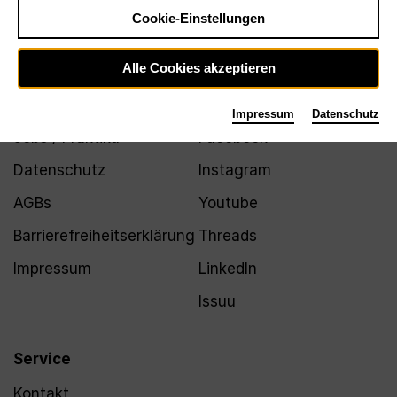
Newsletter
Cookie-Einstellungen
Alle Cookies akzeptieren
Infos
Folgen
Impressum
Datenschutz
Jobs / Praktika
Facebook
Datenschutz
Instagram
AGBs
Youtube
Barrierefreiheitserklärung
Threads
Impressum
LinkedIn
Issuu
Service
Kontakt