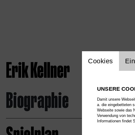
Einstellu
Erik Kellner
Cookies
Ein
UNSERE COO
Biographie
Damit unsere Webseite
a. die eingebetteten 
Webseite sowie das Nu
Verwendung von techn
Informationen findet 