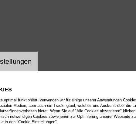
ng Website Cookie
stellungen
KIES
 optimal funktioniert, verwenden wir für einige unserer Anwendungen Cookies
sozialen Medien, aber auch ein Trackingtool, welches uns Auskunft über die 
tzer*innenverhalten bietet. Wenn Sie auf "Alle Cookies akzeptieren" klicken
isch notwendigen Cookies sowie jenen zur Optimierung unserer Webseite zu
Sie in den "Cookie-Einstellungen".