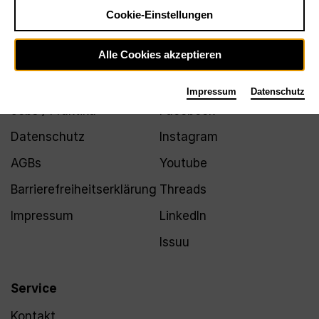
Newsletter
Cookie-Einstellungen
Alle Cookies akzeptieren
Infos
Folgen
Impressum
Datenschutz
Jobs / Praktika
Facebook
Datenschutz
Instagram
AGBs
Youtube
Barrierefreiheitserklärung
Threads
Impressum
LinkedIn
Issuu
Service
Kontakt