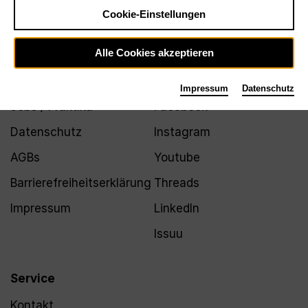
Newsletter
Cookie-Einstellungen
Alle Cookies akzeptieren
Infos
Folgen
Impressum
Datenschutz
Jobs / Praktika
Facebook
Datenschutz
Instagram
AGBs
Youtube
Barrierefreiheitserklärung
Threads
Impressum
LinkedIn
Issuu
Service
Kontakt