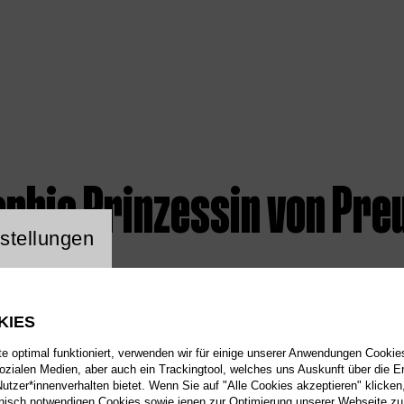
ophie Prinzessin von Pre
ng Website Cookie
stellungen
KIES
 optimal funktioniert, verwenden wir für einige unserer Anwendungen Cookies
sozialen Medien, aber auch ein Trackingtool, welches uns Auskunft über die 
tzer*innenverhalten bietet. Wenn Sie auf "Alle Cookies akzeptieren" klicken
isch notwendigen Cookies sowie jenen zur Optimierung unserer Webseite zu