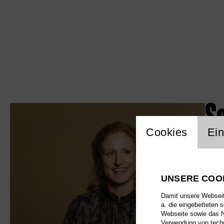
S
Einstellu
Cookies
Ein
UNSERE COO
Damit unsere Webseite
a. die eingebetteten 
Webseite sowie das Nu
Verwendung von techn