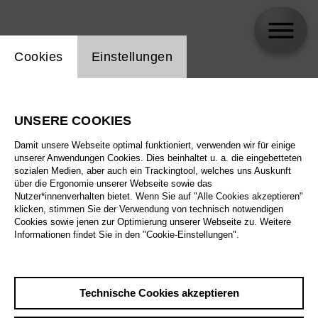
Einstellung Website Cookie
Cookies
Einstellungen
Thorbjörn Björnsson
UNSERE COOKIES
Biographie
Damit unsere Webseite optimal funktioniert, verwenden wir für einige
unserer Anwendungen Cookies. Dies beinhaltet u. a. die eingebetteten
Spielplan
sozialen Medien, aber auch ein Trackingtool, welches uns Auskunft
über die Ergonomie unserer Webseite sowie das
Nutzer*innenverhalten bietet. Wenn Sie auf "Alle Cookies akzeptieren"
klicken, stimmen Sie der Verwendung von technisch notwendigen
So 10.1.27
Cookies sowie jenen zur Optimierung unserer Webseite zu. Weitere
Nixon in China
Informationen findet Sie in den "Cookie-Einstellungen".
So 10.1.27
,
16:00
Mi 13.1.27
Preise ab € 28,00
Großes Haus
Technische Cookies akzeptieren
Sa 23.1.27