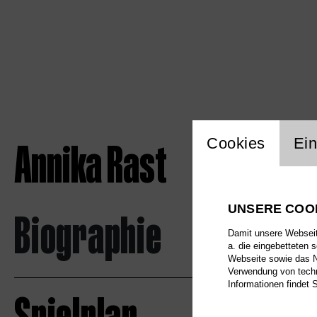
Einstellu
Annika Rast
Cookies
Ein
UNSERE COO
Biographie
Damit unsere Webseite
a. die eingebetteten 
Webseite sowie das Nu
Verwendung von techn
Informationen findet 